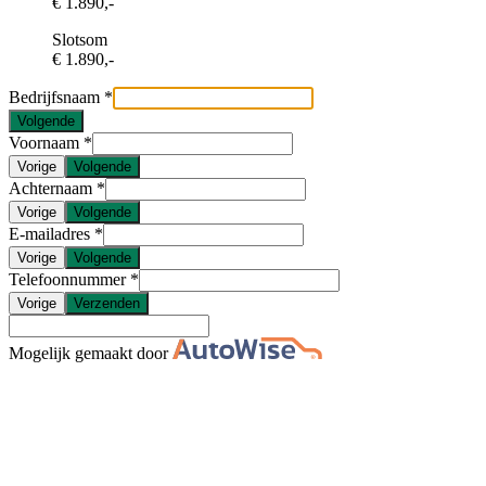
€ 1.890,-
Slotsom
€ 1.890,-
Bedrijfsnaam
Volgende
Voornaam
Vorige
Volgende
Achternaam
Vorige
Volgende
E-mailadres
Vorige
Volgende
Telefoonnummer
Vorige
Verzenden
Mogelijk gemaakt door