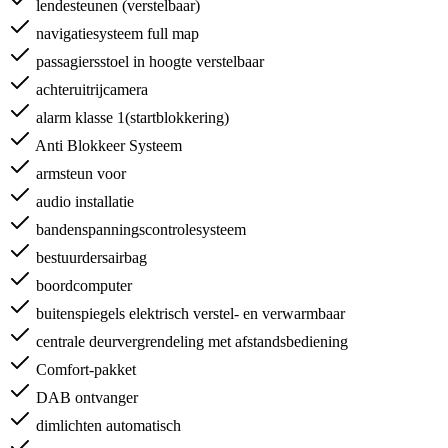
lendesteunen (verstelbaar)
navigatiesysteem full map
passagiersstoel in hoogte verstelbaar
achteruitrijcamera
alarm klasse 1(startblokkering)
Anti Blokkeer Systeem
armsteun voor
audio installatie
bandenspanningscontrolesysteem
bestuurdersairbag
boordcomputer
buitenspiegels elektrisch verstel- en verwarmbaar
centrale deurvergrendeling met afstandsbediening
Comfort-pakket
DAB ontvanger
dimlichten automatisch