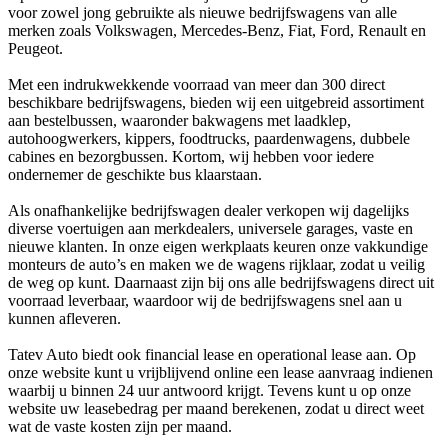
voor zowel jong gebruikte als nieuwe bedrijfswagens van alle
merken zoals Volkswagen, Mercedes-Benz, Fiat, Ford, Renault en
Peugeot.
Met een indrukwekkende voorraad van meer dan 300 direct
beschikbare bedrijfswagens, bieden wij een uitgebreid assortiment
aan bestelbussen, waaronder bakwagens met laadklep,
autohoogwerkers, kippers, foodtrucks, paardenwagens, dubbele
cabines en bezorgbussen. Kortom, wij hebben voor iedere
ondernemer de geschikte bus klaarstaan.
Als onafhankelijke bedrijfswagen dealer verkopen wij dagelijks
diverse voertuigen aan merkdealers, universele garages, vaste en
nieuwe klanten. In onze eigen werkplaats keuren onze vakkundige
monteurs de auto’s en maken we de wagens rijklaar, zodat u veilig
de weg op kunt. Daarnaast zijn bij ons alle bedrijfswagens direct uit
voorraad leverbaar, waardoor wij de bedrijfswagens snel aan u
kunnen afleveren.
Tatev Auto biedt ook financial lease en operational lease aan. Op
onze website kunt u vrijblijvend online een lease aanvraag indienen
waarbij u binnen 24 uur antwoord krijgt. Tevens kunt u op onze
website uw leasebedrag per maand berekenen, zodat u direct weet
wat de vaste kosten zijn per maand.