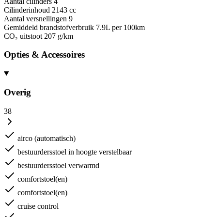
Aantal cilinders
4
Cilinderinhoud
2143 cc
Aantal versnellingen
9
Gemiddeld brandstofverbruik
7.9L per 100km
CO₂ uitstoot
207 g/km
Opties & Accessoires
Overig
38
airco (automatisch)
bestuurdersstoel in hoogte verstelbaar
bestuurdersstoel verwarmd
comfortstoel(en)
comfortstoel(en)
cruise control