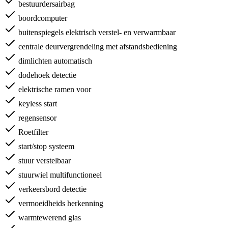
bestuurdersairbag
boordcomputer
buitenspiegels elektrisch verstel- en verwarmbaar
centrale deurvergrendeling met afstandsbediening
dimlichten automatisch
dodehoek detectie
elektrische ramen voor
keyless start
regensensor
Roetfilter
start/stop systeem
stuur verstelbaar
stuurwiel multifunctioneel
verkeersbord detectie
vermoeidheids herkenning
warmtewerend glas