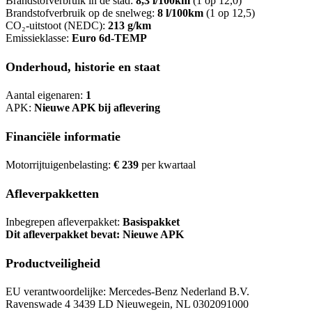
Brandstofverbruik in de stad:
8,3 l/100km
(1 op 12,0)
Brandstofverbruik op de snelweg:
8 l/100km
(1 op 12,5)
CO₂-uitstoot (NEDC):
213 g/km
Emissieklasse:
Euro 6d-TEMP
Onderhoud, historie en staat
Aantal eigenaren:
1
APK:
Nieuwe APK bij aflevering
Financiële informatie
Motorrijtuigenbelasting:
€ 239
per kwartaal
Afleverpakketten
Inbegrepen afleverpakket:
Basispakket
Dit afleverpakket bevat: Nieuwe APK
Productveiligheid
EU verantwoordelijke: Mercedes-Benz Nederland B.V.
Ravenswade 4 3439 LD Nieuwegein, NL 0302091000