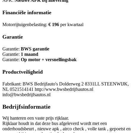
APK:
Nieuwe APK bij aflevering
Financiële informatie
Motorrijtuigenbelasting:
€ 196
per kwartaal
Garantie
Garantie:
BWS garantie
Garantie:
1 maand
Garantie:
Op motor + versnellingsbak
Productveiligheid
Fabrikant: BWS Bedrijfauto's Dolderweg 2 8331LL STEENWIJK,
NL 0521514141 http://www.bwsbedrijfsautos.nl
info@bwsbedrijfsautos.nl
Bedrijfsinformatie
Wij hanteren een vaste prijs rijklaar.
Rijklaar houdt in dat deze bus afgeleverd wordt met een
onderhoudsbeurt , nieuwe apk , airco check , volle tank , gepoetst en