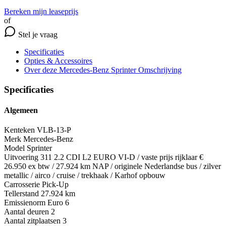
Bereken mijn leaseprijs
of
Stel je vraag
Specificaties
Opties
& Accessoires
Over deze Mercedes-Benz Sprinter
Omschrijving
Specificaties
Algemeen
Kenteken
VLB-13-P
Merk
Mercedes-Benz
Model
Sprinter
Uitvoering
311 2.2 CDI L2 EURO VI-D / vaste prijs rijklaar €
26.950 ex btw / 27.924 km NAP / originele Nederlandse bus / zilver
metallic / airco / cruise / trekhaak / Karhof opbouw
Carrosserie
Pick-Up
Tellerstand
27.924 km
Emissienorm
Euro 6
Aantal deuren
2
Aantal zitplaatsen
3