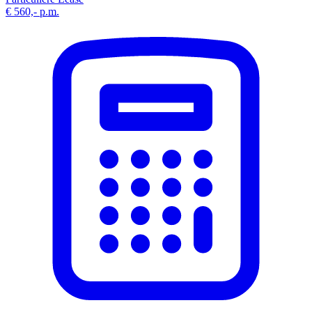
€ 560,-
p.m.