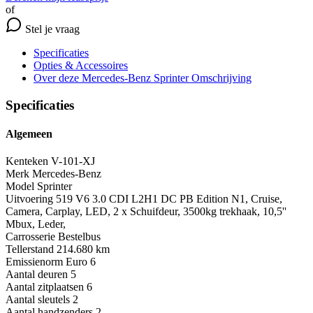
of
Stel je vraag
Specificaties
Opties
& Accessoires
Over deze Mercedes-Benz Sprinter
Omschrijving
Specificaties
Algemeen
Kenteken
V-101-XJ
Merk
Mercedes-Benz
Model
Sprinter
Uitvoering
519 V6 3.0 CDI L2H1 DC PB Edition N1, Cruise,
Camera, Carplay, LED, 2 x Schuifdeur, 3500kg trekhaak, 10,5''
Mbux, Leder,
Carrosserie
Bestelbus
Tellerstand
214.680 km
Emissienorm
Euro 6
Aantal deuren
5
Aantal zitplaatsen
6
Aantal sleutels
2
Aantal handzenders
2