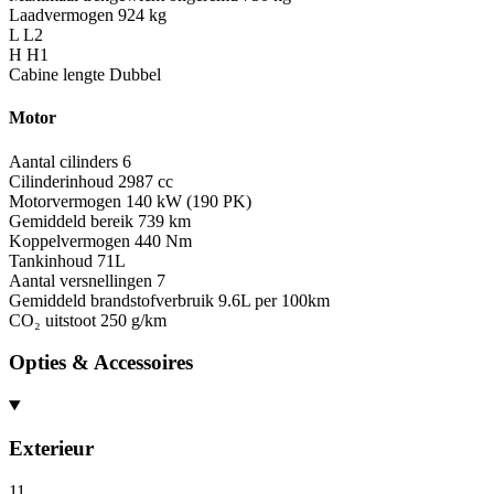
Laadvermogen
924 kg
L
L2
H
H1
Cabine lengte
Dubbel
Motor
Aantal cilinders
6
Cilinderinhoud
2987 cc
Motorvermogen
140 kW (190 PK)
Gemiddeld bereik
739 km
Koppelvermogen
440 Nm
Tankinhoud
71L
Aantal versnellingen
7
Gemiddeld brandstofverbruik
9.6L per 100km
CO₂ uitstoot
250 g/km
Opties & Accessoires
Exterieur
11