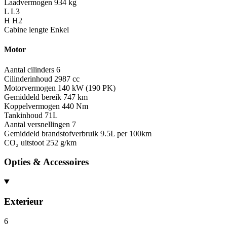
Laadvermogen
934 kg
L
L3
H
H2
Cabine lengte
Enkel
Motor
Aantal cilinders
6
Cilinderinhoud
2987 cc
Motorvermogen
140 kW (190 PK)
Gemiddeld bereik
747 km
Koppelvermogen
440 Nm
Tankinhoud
71L
Aantal versnellingen
7
Gemiddeld brandstofverbruik
9.5L per 100km
CO₂ uitstoot
252 g/km
Opties & Accessoires
Exterieur
6