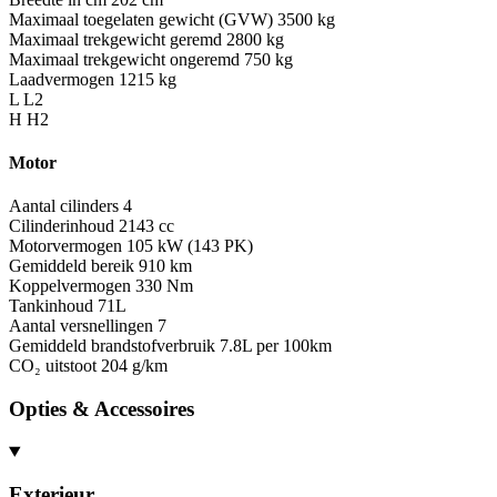
Maximaal toegelaten gewicht (GVW)
3500 kg
Maximaal trekgewicht geremd
2800 kg
Maximaal trekgewicht ongeremd
750 kg
Laadvermogen
1215 kg
L
L2
H
H2
Motor
Aantal cilinders
4
Cilinderinhoud
2143 cc
Motorvermogen
105 kW (143 PK)
Gemiddeld bereik
910 km
Koppelvermogen
330 Nm
Tankinhoud
71L
Aantal versnellingen
7
Gemiddeld brandstofverbruik
7.8L per 100km
CO₂ uitstoot
204 g/km
Opties & Accessoires
Exterieur