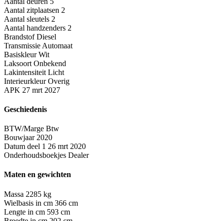
Aantal deuren
5
Aantal zitplaatsen
2
Aantal sleutels
2
Aantal handzenders
2
Brandstof
Diesel
Transmissie
Automaat
Basiskleur
Wit
Laksoort
Onbekend
Lakintensiteit
Licht
Interieurkleur
Overig
APK
27 mrt 2027
Geschiedenis
BTW/Marge
Btw
Bouwjaar
2020
Datum deel 1
26 mrt 2020
Onderhoudsboekjes
Dealer
Maten en gewichten
Massa
2285 kg
Wielbasis in cm
366 cm
Lengte in cm
593 cm
Breedte in cm
202 cm