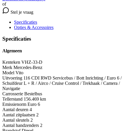
of
Stel je vraag
Specificaties
Opties
& Accessoires
Specificaties
Algemeen
Kenteken
VHZ-33-D
Merk
Mercedes-Benz
Model
Vito
Uitvoering
116 CDI RWD Servicebus / Bott Inrichting / Euro 6 /
Schuifdeur L + R / Airco / Cruise Control / Trekhaak / Camera /
Navigatie
Carrosserie
Bestelbus
Tellerstand
156.469 km
Emissienorm
Euro 6
Aantal deuren
4
Aantal zitplaatsen
2
Aantal sleutels
2
Aantal handzenders
2
Brandstof
Diesel