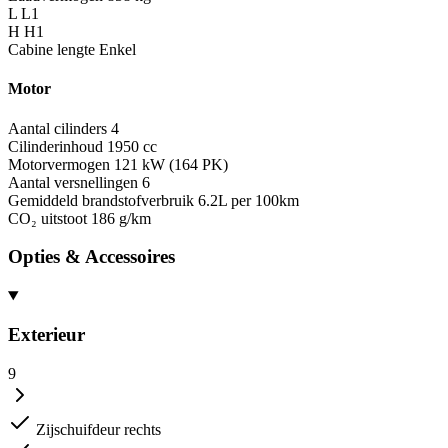
L
L1
H
H1
Cabine lengte
Enkel
Motor
Aantal cilinders
4
Cilinderinhoud
1950 cc
Motorvermogen
121 kW (164 PK)
Aantal versnellingen
6
Gemiddeld brandstofverbruik
6.2L per 100km
CO₂ uitstoot
186 g/km
Opties & Accessoires
Exterieur
9
Zijschuifdeur rechts