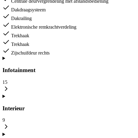
Centrale deurvergrendeling met afstandsbediening
Dakdraagsysteem
Dakrailing
Elektronische remkrachtverdeling
Trekhaak
Trekhaak
Zijschuifdeur rechts
Infotainment
15
Interieur
9