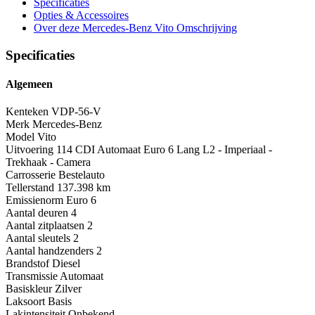
Specificaties
Opties
& Accessoires
Over deze Mercedes-Benz Vito
Omschrijving
Specificaties
Algemeen
Kenteken
VDP-56-V
Merk
Mercedes-Benz
Model
Vito
Uitvoering
114 CDI Automaat Euro 6 Lang L2 - Imperiaal -
Trekhaak - Camera
Carrosserie
Bestelauto
Tellerstand
137.398 km
Emissienorm
Euro 6
Aantal deuren
4
Aantal zitplaatsen
2
Aantal sleutels
2
Aantal handzenders
2
Brandstof
Diesel
Transmissie
Automaat
Basiskleur
Zilver
Laksoort
Basis
Lakintensiteit
Onbekend