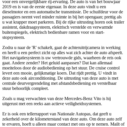
voor een onvergelijkbare rij-ervaring. De auto is van het bouwjaar
2019 en is van de eerste eigenaar. In deze auto vindt u een
dieselmotor en een automatische transmissie. De schuifdeur voor de
passagiers neemt veel minder ruimte in bij het opengaan; prettig als
u wat krapper moet parkeren. Bij de rijke uitrusting horen ook trailer
assistent, dakdraagsysteem, elektrisch verstelde en verwarmde
buitenspiegels, elektrisch bedienbare ramen voor en start-
stopsysteem.
Zodra u naar de 'R' schakelt, gaat de achteruitrijcamera in werking
en heeft u een perfect zicht op alles wat zich achter de auto afspeelt.
Het navigatiesysteem is uw vertrouwde gids, waarheen de reis ook
gaat. Andere zender? Het geluid aanpassen? Dat kan allemaal
moeiteloos door de audiobediening op het stuur. De cruise control
levert een mooie, gelijkmatige koers. Dat rijdt prettig. U vindt in
deze auto ook airconditioning. De uitrusting van deze auto is met
centrale deurvergrendeling met afstandsbediening en verstelbaar
stuur behoorlijk compleet.
Zoals u mag verwachten van deze Mercedes-Benz Vito is hij
uitgerust met een reeks aan actieve veiligheidssystemen.
Er is ook een tellerrapport van Nationale Autopas, dat geeft u
zekerheid over de kilometerstand van deze auto. Om deze auto zelf
te ervaren, hoeft u alleen maar contact met ons op te nemen. Mailt of