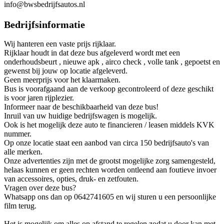
info@bwsbedrijfsautos.nl
Bedrijfsinformatie
Wij hanteren een vaste prijs rijklaar.
Rijklaar houdt in dat deze bus afgeleverd wordt met een
onderhoudsbeurt , nieuwe apk , airco check , volle tank , gepoetst en
gewenst bij jouw op locatie afgeleverd.
Geen meerprijs voor het klaarmaken.
Bus is voorafgaand aan de verkoop gecontroleerd of deze geschikt
is voor jaren rijplezier.
Informeer naar de beschikbaarheid van deze bus!
Inruil van uw huidige bedrijfswagen is mogelijk.
Ook is het mogelijk deze auto te financieren / leasen middels KVK
nummer.
Op onze locatie staat een aanbod van circa 150 bedrijfsauto's van
alle merken.
Onze advertenties zijn met de grootst mogelijke zorg samengesteld,
helaas kunnen er geen rechten worden ontleend aan foutieve invoer
van accessoires, opties, druk- en zetfouten.
Vragen over deze bus?
Whatsapp ons dan op 0642741605 en wij sturen u een persoonlijke
film terug.
Het is mogelijk om alles op afstand te regelen zodat u door kan met