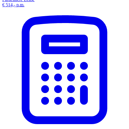
€ 514,-
p.m.