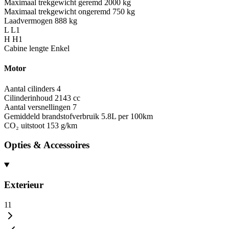
Maximaal trekgewicht geremd
2000 kg
Maximaal trekgewicht ongeremd
750 kg
Laadvermogen
888 kg
L
L1
H
H1
Cabine lengte
Enkel
Motor
Aantal cilinders
4
Cilinderinhoud
2143 cc
Aantal versnellingen
7
Gemiddeld brandstofverbruik
5.8L per 100km
CO₂ uitstoot
153 g/km
Opties & Accessoires
Exterieur
11