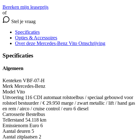
Bereken mijn leaseprijs
of
Stel je vraag
Specificaties
Opties
& Accessoires
Over deze Mercedes-Benz Vito
Omschrijving
Specificaties
Algemeen
Kenteken
VBF-07-H
Merk
Mercedes-Benz
Model
Vito
Uitvoering
116 CDI automaat rolstoelbus / speciaal gebouwd voor
rolstoel bestuurder / € 29.950 marge / zwart metallic / lift / hand gas
en rem / airco / cruise control / euro 6 diesel
Carrosserie
Bestelbus
Tellerstand
54.118 km
Emissienorm
Euro 6
Aantal deuren
5
Aantal zitplaatsen
2