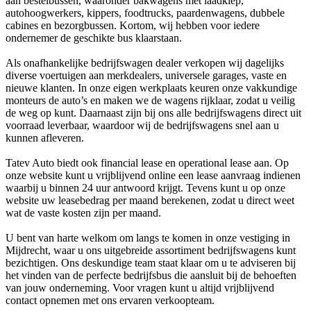
aan bestelbussen, waaronder bakwagens met laadklep,
autohoogwerkers, kippers, foodtrucks, paardenwagens, dubbele
cabines en bezorgbussen. Kortom, wij hebben voor iedere
ondernemer de geschikte bus klaarstaan.
Als onafhankelijke bedrijfswagen dealer verkopen wij dagelijks
diverse voertuigen aan merkdealers, universele garages, vaste en
nieuwe klanten. In onze eigen werkplaats keuren onze vakkundige
monteurs de auto’s en maken we de wagens rijklaar, zodat u veilig
de weg op kunt. Daarnaast zijn bij ons alle bedrijfswagens direct uit
voorraad leverbaar, waardoor wij de bedrijfswagens snel aan u
kunnen afleveren.
Tatev Auto biedt ook financial lease en operational lease aan. Op
onze website kunt u vrijblijvend online een lease aanvraag indienen
waarbij u binnen 24 uur antwoord krijgt. Tevens kunt u op onze
website uw leasebedrag per maand berekenen, zodat u direct weet
wat de vaste kosten zijn per maand.
U bent van harte welkom om langs te komen in onze vestiging in
Mijdrecht, waar u ons uitgebreide assortiment bedrijfswagens kunt
bezichtigen. Ons deskundige team staat klaar om u te adviseren bij
het vinden van de perfecte bedrijfsbus die aansluit bij de behoeften
van jouw onderneming. Voor vragen kunt u altijd vrijblijvend
contact opnemen met ons ervaren verkoopteam.