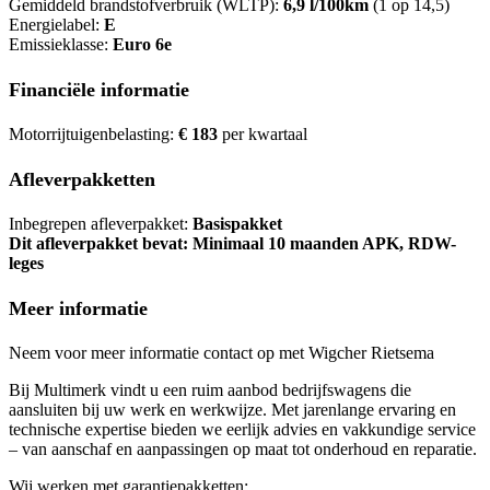
Gemiddeld brandstofverbruik (WLTP):
6,9 l/100km
(1 op 14,5)
Energielabel:
E
Emissieklasse:
Euro 6e
Financiële informatie
Motorrijtuigenbelasting:
€ 183
per kwartaal
Afleverpakketten
Inbegrepen afleverpakket:
Basispakket
Dit afleverpakket bevat: Minimaal 10 maanden APK, RDW-
leges
Meer informatie
Neem voor meer informatie contact op met Wigcher Rietsema
Bij Multimerk vindt u een ruim aanbod bedrijfswagens die
aansluiten bij uw werk en werkwijze. Met jarenlange ervaring en
technische expertise bieden we eerlijk advies en vakkundige service
– van aanschaf en aanpassingen op maat tot onderhoud en reparatie.
Wij werken met garantiepakketten: