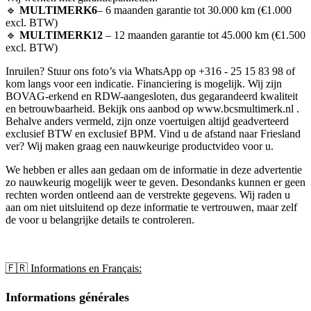
🔹
MULTIMERK6
– 6 maanden garantie tot 30.000 km (€1.000
excl. BTW)
🔹
MULTIMERK12
– 12 maanden garantie tot 45.000 km (€1.500
excl. BTW)
Inruilen? Stuur ons foto’s via WhatsApp op +316 - 25 15 83 98 of
kom langs voor een indicatie. Financiering is mogelijk. Wij zijn
BOVAG-erkend en RDW-aangesloten, dus gegarandeerd kwaliteit
en betrouwbaarheid. Bekijk ons aanbod op www.bcsmultimerk.nl .
Behalve anders vermeld, zijn onze voertuigen altijd geadverteerd
exclusief BTW en exclusief BPM. Vind u de afstand naar Friesland
ver? Wij maken graag een nauwkeurige productvideo voor u.
We hebben er alles aan gedaan om de informatie in deze advertentie
zo nauwkeurig mogelijk weer te geven. Desondanks kunnen er geen
rechten worden ontleend aan de verstrekte gegevens. Wij raden u
aan om niet uitsluitend op deze informatie te vertrouwen, maar zelf
de voor u belangrijke details te controleren.
🇫🇷 Informations en Français:
Informations générales