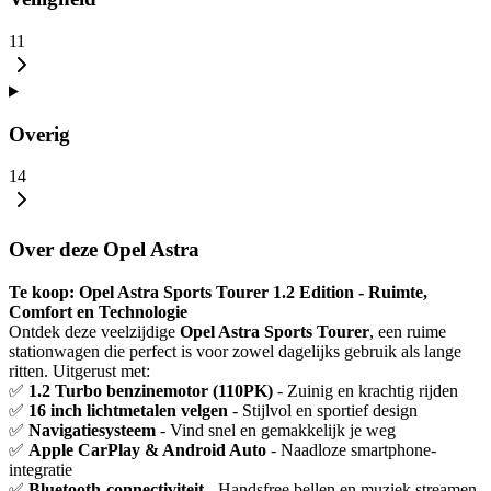
11
Overig
14
Over deze Opel Astra
Te koop: Opel Astra Sports Tourer 1.2 Edition - Ruimte,
Comfort en Technologie
Ontdek deze veelzijdige
Opel Astra Sports Tourer
, een ruime
stationwagen die perfect is voor zowel dagelijks gebruik als lange
ritten. Uitgerust met:
✅
1.2 Turbo benzinemotor (110PK)
- Zuinig en krachtig rijden
✅
16 inch lichtmetalen velgen
- Stijlvol en sportief design
✅
Navigatiesysteem
- Vind snel en gemakkelijk je weg
✅
Apple CarPlay & Android Auto
- Naadloze smartphone-
integratie
✅
Bluetooth-connectiviteit
- Handsfree bellen en muziek streamen