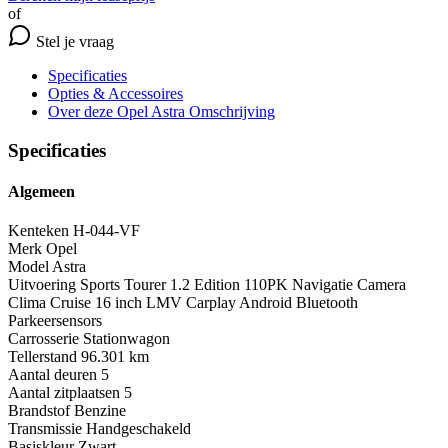
of
Stel je vraag
Specificaties
Opties
& Accessoires
Over deze Opel Astra
Omschrijving
Specificaties
Algemeen
Kenteken
H-044-VF
Merk
Opel
Model
Astra
Uitvoering
Sports Tourer 1.2 Edition 110PK Navigatie Camera
Clima Cruise 16 inch LMV Carplay Android Bluetooth
Parkeersensors
Carrosserie
Stationwagon
Tellerstand
96.301 km
Aantal deuren
5
Aantal zitplaatsen
5
Brandstof
Benzine
Transmissie
Handgeschakeld
Basiskleur
Zwart