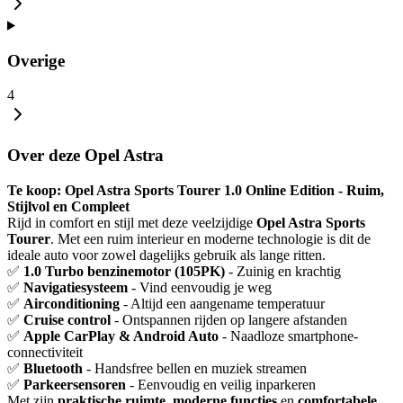
Overige
4
Over deze Opel Astra
Te koop: Opel Astra Sports Tourer 1.0 Online Edition - Ruim,
Stijlvol en Compleet
Rijd in comfort en stijl met deze veelzijdige
Opel Astra Sports
Tourer
. Met een ruim interieur en moderne technologie is dit de
ideale auto voor zowel dagelijks gebruik als lange ritten.
✅
1.0 Turbo benzinemotor (105PK)
- Zuinig en krachtig
✅
Navigatiesysteem
- Vind eenvoudig je weg
✅
Airconditioning
- Altijd een aangename temperatuur
✅
Cruise control
- Ontspannen rijden op langere afstanden
✅
Apple CarPlay & Android Auto
- Naadloze smartphone-
connectiviteit
✅
Bluetooth
- Handsfree bellen en muziek streamen
✅
Parkeersensoren
- Eenvoudig en veilig inparkeren
Met zijn
praktische ruimte
,
moderne functies
en
comfortabele