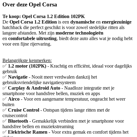
Over deze Opel Corsa
Te koop: Opel Corsa 1.2 Edition 102PK
De
Opel Corsa 1.2 Edition
is een
dynamische
en
energiezuinige
hatchback die perfect geschikt is voor zowel stedelijke ritten als
langere afstanden. Met zijn
moderne technologieën
en
comfortabele uitrusting
, biedt deze auto alles wat je nodig hebt
voor een fijne rijervaring.
Belangrijkste kenmerken:
✅
1.2 motor (102PK)
- Krachtig en efficiënt, ideaal voor dagelijks
gebruik
✅
Navigatie
- Nooit meer verdwalen dankzij het
gebruiksvriendelijke navigatiesysteem
✅
Carplay & Android Auto
- Naadloze integratie met je
smartphone voor handsfree bellen, muziek en apps
✅
Airco
- Voor een aangename temperatuur, ongeacht het weer
buiten
✅
Cruise Control
- Ontspan tijdens lange ritten met de
cruisecontrol
✅
Bluetooth
- Gemakkelijk verbinden met je smartphone voor
handsfree bellen en muziekstreaming
✅
Elektrische Ramen
- Voor extra gemak en comfort tijdens het