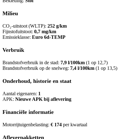
Bekleding:
Stof
Milieu
CO₂-uitstoot (WLTP):
252 g/km
Fijnstofuitstoot:
0,7 mg/km
Emissieklasse:
Euro 6d-TEMP
Verbruik
Brandstofverbruik in de stad:
7,9 l/100km
(1 op 12,7)
Brandstofverbruik op de snelweg:
7,4 l/100km
(1 op 13,5)
Onderhoud, historie en staat
Aantal eigenaren:
1
APK:
Nieuwe APK bij aflevering
Financiële informatie
Motorrijtuigenbelasting:
€ 174
per kwartaal
Afleverpakketten