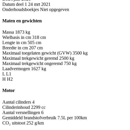
Datum deel 1
24 mrt 2021
Onderhoudsboekjes
Niet opgegeven
Maten en gewichten
Massa
1873 kg
Wielbasis in cm
318 cm
Lengte in cm
505 cm
Breedte in cm
207 cm
Maximaal toegelaten gewicht (GVW)
3500 kg
Maximaal trekgewicht geremd
2500 kg
Maximaal trekgewicht ongeremd
750 kg
Laadvermogen
1627 kg
L
L1
H
H2
Motor
Aantal cilinders
4
Cilinderinhoud
2299 cc
Aantal versnellingen
6
Gemiddeld brandstofverbruik
7.5L per 100km
CO₂ uitstoot
252 g/km