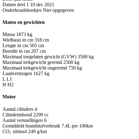
Datum deel 1
10 dec 2021
Onderhoudsboekjes
Niet opgegeven
Maten en gewichten
Massa
1873 kg
Wielbasis in cm
318 cm
Lengte in cm
505 cm
Breedte in cm
207 cm
Maximaal toegelaten gewicht (GVW)
3500 kg
Maximaal trekgewicht geremd
2500 kg
Maximaal trekgewicht ongeremd
750 kg
Laadvermogen
1627 kg
L
L1
H
H2
Motor
Aantal cilinders
4
Cilinderinhoud
2299 cc
Aantal versnellingen
6
Gemiddeld brandstofverbruik
7.4L per 100km
CO₂ uitstoot
249 g/km