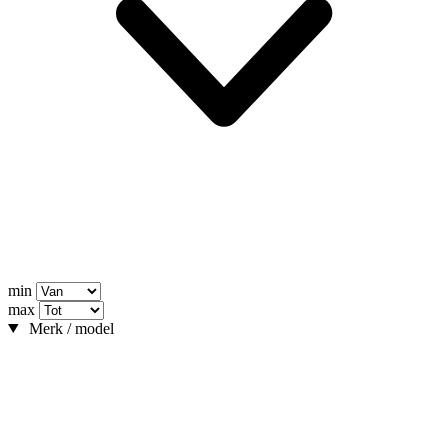
min
max
Merk / model