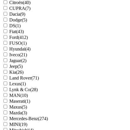
Citroën
(40)
CUPRA
(7)
Dacia
(9)
Dodge
(5)
DS
(1)
Fiat
(43)
Ford
(412)
FUSO
(1)
Hyundai
(4)
Iveco
(21)
Jaguar
(2)
Jeep
(5)
Kia
(26)
Land Rover
(71)
Lexus
(1)
Lynk & Co
(28)
MAN
(10)
Maserati
(1)
Maxus
(5)
Mazda
(3)
Mercedes-Benz
(274)
MINI
(19)