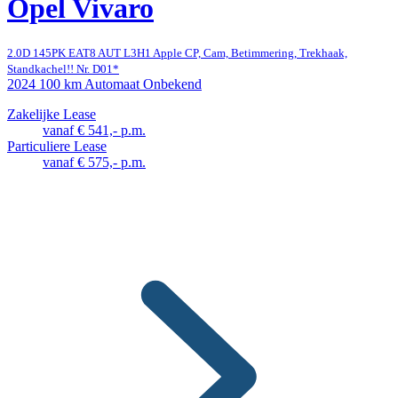
Opel Vivaro
2.0D 145PK EAT8 AUT L3H1 Apple CP, Cam, Betimmering, Trekhaak,
Standkachel!! Nr. D01*
2024
100 km
Automaat
Onbekend
Zakelijke Lease
vanaf € 541,- p.m.
Particuliere Lease
vanaf € 575,- p.m.