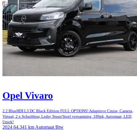
Opel Vivaro
2.2 BlueHDI L3 DC Black Edition FULL OPTIONS! Adaptieve Cruise, Camera,
Virtual, 2 x Schuifdeur, Leder, Stuur/Stoel verwarming, 180pk, Automaat, LED,
Uniek!
2024
64.341 km
Automaat
Btw