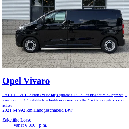
Opel Vivaro
1.5 CDTI L2H1 Edition / vaste prijs rijklaar € 18.950 ex btw / euro 6 / bpm vrij /
lease vanaf € 319 / dubbele schuifdeur / zwart metallic / trekhaak / pdc voor en
achter
2021
64.992 km
Handgeschakeld
Btw
Zakelijke Lease
vanaf € 306,- p.m.