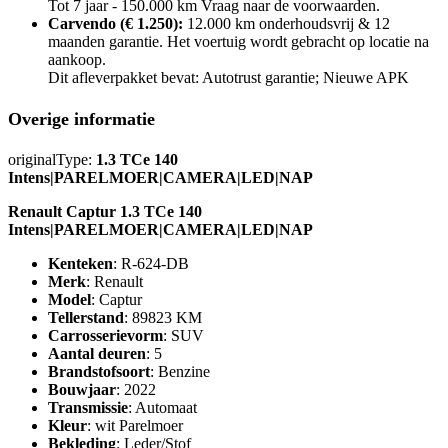
Tot 7 jaar - 150.000 km Vraag naar de voorwaarden.
Carvendo (€ 1.250):
12.000 km onderhoudsvrij & 12
maanden garantie. Het voertuig wordt gebracht op locatie na
aankoop.
Dit afleverpakket bevat: Autotrust garantie; Nieuwe APK
Overige informatie
originalType:
1.3 TCe 140
Intens|PARELMOER|CAMERA|LED|NAP
Renault Captur 1.3 TCe 140
Intens|PARELMOER|CAMERA|LED|NAP
Kenteken
: R-624-DB
Merk
: Renault
Model
: Captur
Tellerstand
: 89823 KM
Carrosserievorm
: SUV
Aantal deuren
: 5
Brandstofsoort
: Benzine
Bouwjaar
: 2022
Transmissie
: Automaat
Kleur
: wit Parelmoer
Bekleding
: Leder/Stof