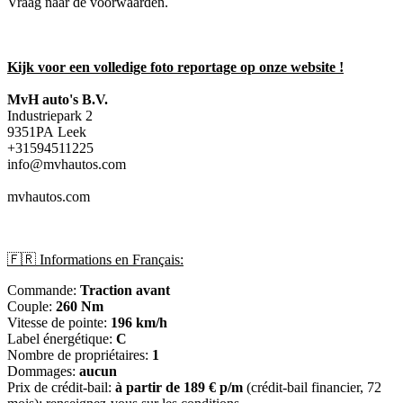
Vraag naar de voorwaarden.
Kijk voor een volledige foto reportage op onze website !
MvH auto's B.V.
Industriepark 2
9351PA Leek
+31594511225
info@mvhautos.com
mvhautos.com
🇫🇷 Informations en Français:
Commande:
Traction avant
Couple:
260 Nm
Vitesse de pointe:
196 km/h
Label énergétique:
C
Nombre de propriétaires:
1
Dommages:
aucun
Prix de crédit-bail:
à partir de 189 € p/m
(crédit-bail financier, 72