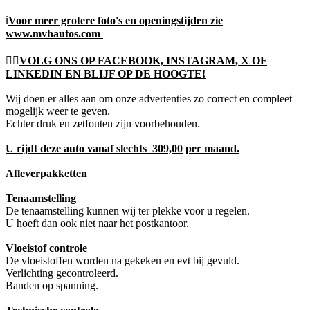
ℹ️
Voor meer grotere foto's en openingstijden zie
www.mvhautos.com
👍🏻
VOLG ONS OP FACEBOOK, INSTAGRAM, X OF
LINKEDIN EN BLIJF OP DE HOOGTE!
Wij doen er alles aan om onze advertenties zo correct en compleet
mogelijk weer te geven.
Echter druk en zetfouten zijn voorbehouden.
U rijdt deze auto vanaf slechts 309,00
per maand.
Afleverpakketten
Tenaamstelling
De tenaamstelling kunnen wij ter plekke voor u regelen.
U hoeft dan ook niet naar het postkantoor.
Vloeistof controle
De vloeistoffen worden na gekeken en evt bij gevuld.
Verlichting gecontroleerd.
Banden op spanning.