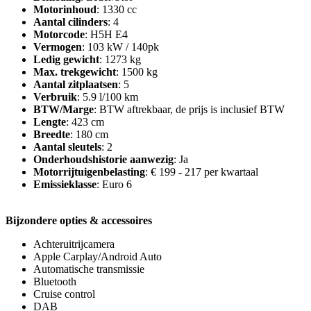
Motorinhoud
: 1330 cc
Aantal cilinders
: 4
Motorcode
: H5H E4
Vermogen
: 103 kW / 140pk
Ledig gewicht
: 1273 kg
Max. trekgewicht
: 1500 kg
Aantal zitplaatsen
: 5
Verbruik
: 5.9 l/100 km
BTW/Marge
: BTW aftrekbaar, de prijs is inclusief BTW
Lengte
: 423 cm
Breedte
: 180 cm
Aantal sleutels
: 2
Onderhoudshistorie aanwezig
: Ja
Motorrijtuigenbelasting
: € 199 - 217 per kwartaal
Emissieklasse
: Euro 6
Bijzondere opties & accessoires
Achteruitrijcamera
Apple Carplay/Android Auto
Automatische transmissie
Bluetooth
Cruise control
DAB