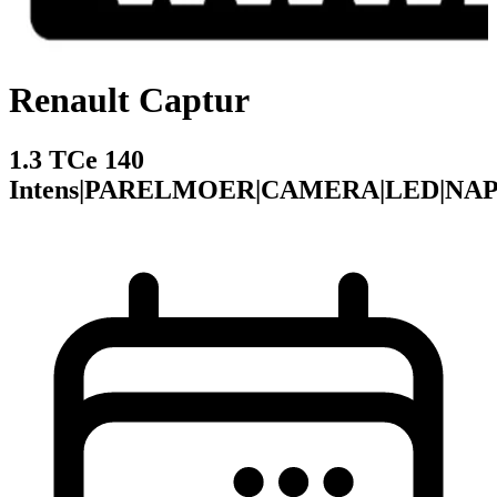
Renault Captur
1.3 TCe 140
Intens|PARELMOER|CAMERA|LED|NA