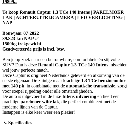
19899,-
Te koop Renault Captur 1.3 TCe 140 Intens | PARELMOER
LAK | ACHTERUITRIJCAMERA | LED VERLICHTING |
NAP
Bouwjaar 07-2022
89.823 km NAP
✅
1500kg trekgewicht
Geadverteerde prijs is incl. btw.
Ben je op zoek naar een betrouwbare, comfortabele én stijlvolle
SUV? Dan is deze
Renault Captur 1.3 TCe 140 Intens
misschien
wel jouw perfecte match.
Deze Captur is origineel Nederlands geleverd en afkomstig van de
eerste eigenaar. De zuinige maar krachtige
1.3 TCe benzinemotor
met 140 pk
, in combinatie met de
automatische transmissie
, zorgt
voor soepel rijgedrag onder alle omstandigheden.
De auto is uitgevoerd in de luxe
Intens-uitvoering
en heeft een
prachtige
parelmoer witte lak
, die perfect combineert met de
moderne lijnen van de Captur.
Instappen is elke keer weer een plezier!
🔧
Specificaties