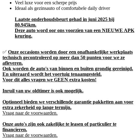
Veel luxe voor een scherpe prijs
Ideaal als gezinsauto of comfortabele daily driver
Laatste onderhoudsbeurt gehad in juni 2025 bij
80.945km.
Deze auto word oor ons voorzien van een NIEUWE APK
keuring.
✅
Onze occasions worden door een onafhankelijke werkplaats
technisch gecontroleerd op meer dan 50 punten voor we ze
afleveren.
Ook worden de auto's van binnen en buiten grondig gereinigd.
En uiteraard wordt het voertuig tenaamgesteld.
Voor dit alles vragen we GEEN extra kosten!
Inruil van uw oldtimer is ook mogelijk.
Optioneel bieden we verschillende garantie pakketten aan voor
extra zekerheid op lange termijn.
Vraag naar de voorwaarden.
Onze auto's zijn ook zakelijke te leasen of particulier te
financieren.
Vraag naar de voorwaarden.