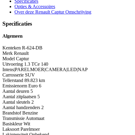
Specificaties
Opties
& Accessoires
Over deze Renault Captur
Omschrijving
Specificaties
Algemeen
Kenteken
R-624-DB
Merk
Renault
Model
Captur
Uitvoering
1.3 TCe 140
Intens|PARELMOER|CAMERA|LED|NAP
Carrosserie
SUV
Tellerstand
89.823 km
Emissienorm
Euro 6
Aantal deuren
5
Aantal zitplaatsen
5
Aantal sleutels
2
Aantal handzenders
2
Brandstof
Benzine
Transmissie
Automaat
Basiskleur
Wit
Laksoort
Parelmoer
Lakintensiteit
Onbekend