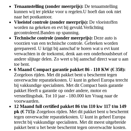
Tenaamstelling (zonder meerprijs):
De tenaamstelling
kunnen wij ter plekke voor u regelen.U hoeft dan ook niet
naar het postkantoor.
Vloeistof controle (zonder meerprijs):
De vloeistoffen
worden na gekeken en evt bij gevuld.Verlichting
gecontroleerd.Banden op spanning.
Technische controle (zonder meerprijs):
Deze auto is
voorzien van een technische controle. Gebreken worden
gerepareerd. U krijgt bij aanschaf te horen wat u evt kunt
verwachten in de toekomst, denk aan een onderhoudsbeurt of
andere slijtage delen. Zo weet u bij aanschaf direct waar u aan
toe bent.
6 Maand Compact garantie pakket 86 - 110 KW (€ 358):
Zorgeloos rijden. Met dit pakket bent u beschermt tegen
onverwachte reparatiekosten. U kunt in geheel Europa terecht
bij vakkundige specialisten. Met dit Compact basis garantie
pakket Heeft u garantie op onder andere, motor en
versnellingsbak. Tot 10 jaar - 180.000 km Vraag naar de
voorwaarden.
12 Maand full certified pakket 86 t/m 110 kw 117 t/m 149
pk (€ 715):
Zorgeloos rijden. Met dit pakket bent u beschermt
tegen onverwachte reparatiekosten. U kunt in geheel Europa
terecht bij vakkundige specialisten. Met dit meest uitgebreide
pakket bent u het beste beschermt tegen onverwachte kosten.