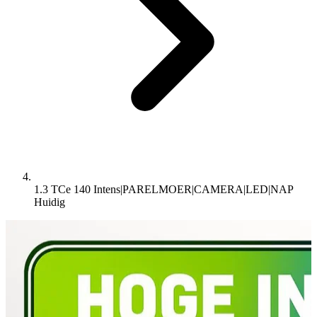
1.3 TCe 140 Intens|PARELMOER|CAMERA|LED|NAP
Huidig