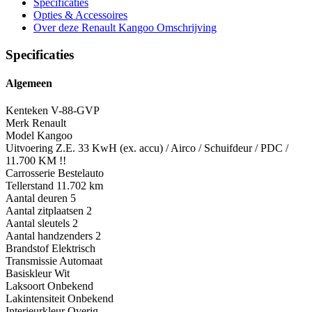
Specificaties
Opties
& Accessoires
Over deze Renault Kangoo
Omschrijving
Specificaties
Algemeen
Kenteken
V-88-GVP
Merk
Renault
Model
Kangoo
Uitvoering
Z.E. 33 KwH (ex. accu) / Airco / Schuifdeur / PDC /
11.700 KM !!
Carrosserie
Bestelauto
Tellerstand
11.702 km
Aantal deuren
5
Aantal zitplaatsen
2
Aantal sleutels
2
Aantal handzenders
2
Brandstof
Elektrisch
Transmissie
Automaat
Basiskleur
Wit
Laksoort
Onbekend
Lakintensiteit
Onbekend
Interieurkleur
Overig