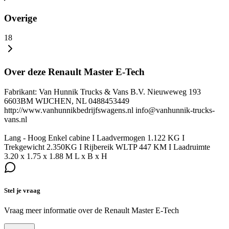
Overige
18
Over deze Renault Master E-Tech
Fabrikant: Van Hunnik Trucks & Vans B.V. Nieuweweg 193
6603BM WIJCHEN, NL 0488453449
http://www.vanhunnikbedrijfswagens.nl info@vanhunnik-trucks-
vans.nl
Lang - Hoog Enkel cabine I Laadvermogen 1.122 KG I
Trekgewicht 2.350KG I Rijbereik WLTP 447 KM I Laadruimte
3.20 x 1.75 x 1.88 M L x B x H
Stel je vraag
Vraag meer informatie over de
Renault Master E-Tech