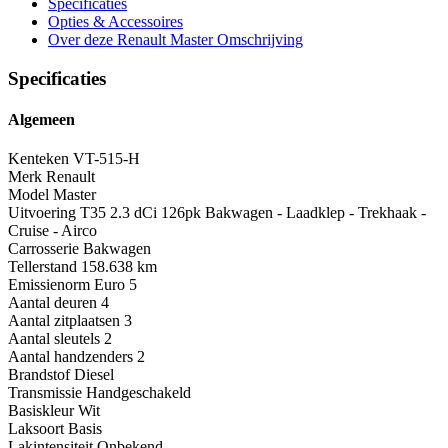
Specificaties
Opties
& Accessoires
Over deze Renault Master
Omschrijving
Specificaties
Algemeen
Kenteken
VT-515-H
Merk
Renault
Model
Master
Uitvoering
T35 2.3 dCi 126pk Bakwagen - Laadklep - Trekhaak -
Cruise - Airco
Carrosserie
Bakwagen
Tellerstand
158.638 km
Emissienorm
Euro 5
Aantal deuren
4
Aantal zitplaatsen
3
Aantal sleutels
2
Aantal handzenders
2
Brandstof
Diesel
Transmissie
Handgeschakeld
Basiskleur
Wit
Laksoort
Basis
Lakintensiteit
Onbekend