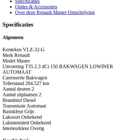
Specificaties
Opties
& Accessoires
Over deze Renault Master
Omschrijving
Specificaties
Algemeen
Kenteken
VLZ-32-G
Merk
Renault
Model
Master
Uitvoering
T35 2.3 dCi 150 BAKWAGEN LOWINER
AUTOMAAT
Carrosserie
Bakwagen
Tellerstand
204.527 km
Aantal deuren
2
Aantal zitplaatsen
2
Brandstof
Diesel
Transmissie
Automaat
Basiskleur
Grijs
Laksoort
Onbekend
Lakintensiteit
Onbekend
Interieurkleur
Overig