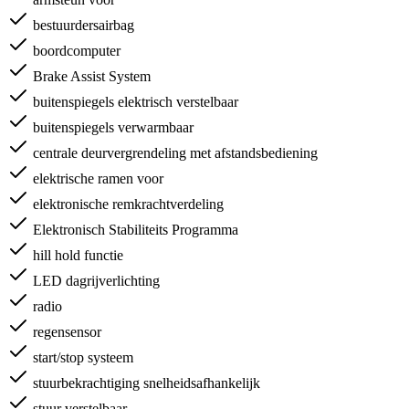
bestuurdersairbag
boordcomputer
Brake Assist System
buitenspiegels elektrisch verstelbaar
buitenspiegels verwarmbaar
centrale deurvergrendeling met afstandsbediening
elektrische ramen voor
elektronische remkrachtverdeling
Elektronisch Stabiliteits Programma
hill hold functie
LED dagrijverlichting
radio
regensensor
start/stop systeem
stuurbekrachtiging snelheidsafhankelijk
stuur verstelbaar