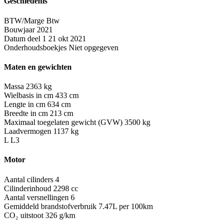
Geschiedenis
BTW/Marge
Btw
Bouwjaar
2021
Datum deel 1
21 okt 2021
Onderhoudsboekjes
Niet opgegeven
Maten en gewichten
Massa
2363 kg
Wielbasis in cm
433 cm
Lengte in cm
634 cm
Breedte in cm
213 cm
Maximaal toegelaten gewicht (GVW)
3500 kg
Laadvermogen
1137 kg
L
L3
Motor
Aantal cilinders
4
Cilinderinhoud
2298 cc
Aantal versnellingen
6
Gemiddeld brandstofverbruik
7.47L per 100km
CO₂ uitstoot
326 g/km