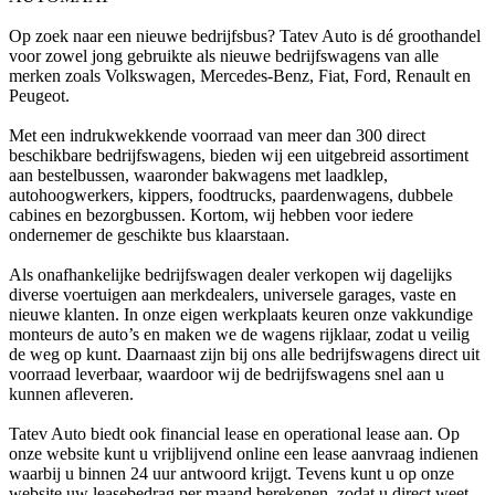
Op zoek naar een nieuwe bedrijfsbus? Tatev Auto is dé groothandel
voor zowel jong gebruikte als nieuwe bedrijfswagens van alle
merken zoals Volkswagen, Mercedes-Benz, Fiat, Ford, Renault en
Peugeot.
Met een indrukwekkende voorraad van meer dan 300 direct
beschikbare bedrijfswagens, bieden wij een uitgebreid assortiment
aan bestelbussen, waaronder bakwagens met laadklep,
autohoogwerkers, kippers, foodtrucks, paardenwagens, dubbele
cabines en bezorgbussen. Kortom, wij hebben voor iedere
ondernemer de geschikte bus klaarstaan.
Als onafhankelijke bedrijfswagen dealer verkopen wij dagelijks
diverse voertuigen aan merkdealers, universele garages, vaste en
nieuwe klanten. In onze eigen werkplaats keuren onze vakkundige
monteurs de auto’s en maken we de wagens rijklaar, zodat u veilig
de weg op kunt. Daarnaast zijn bij ons alle bedrijfswagens direct uit
voorraad leverbaar, waardoor wij de bedrijfswagens snel aan u
kunnen afleveren.
Tatev Auto biedt ook financial lease en operational lease aan. Op
onze website kunt u vrijblijvend online een lease aanvraag indienen
waarbij u binnen 24 uur antwoord krijgt. Tevens kunt u op onze
website uw leasebedrag per maand berekenen, zodat u direct weet