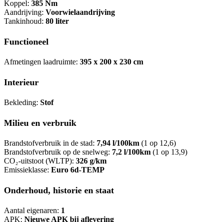
Koppel:
385 Nm
Aandrijving:
Voorwielaandrijving
Tankinhoud:
80 liter
Functioneel
Afmetingen laadruimte:
395 x 200 x 230 cm
Interieur
Bekleding:
Stof
Milieu en verbruik
Brandstofverbruik in de stad:
7,94 l/100km
(1 op 12,6)
Brandstofverbruik op de snelweg:
7,2 l/100km
(1 op 13,9)
CO₂-uitstoot (WLTP):
326 g/km
Emissieklasse:
Euro 6d-TEMP
Onderhoud, historie en staat
Aantal eigenaren:
1
APK:
Nieuwe APK bij aflevering