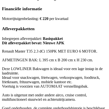
Financiële informatie
Motorrijtuigenbelasting:
€ 220
per kwartaal
Afleverpakketten
Inbegrepen afleverpakket:
Basispakket
Dit afleverpakket bevat: Nieuwe APK
Renault Master T35 2.3 dCi 150PK MET EURO 6 MOTOR.
AFMETINGEN BAK: L 395 cm x B 200 cm x H 230 cm.
Deze LOWLINER Bakwagen is ideaal voor een lage instap in de
laadruimte.
Ideaal voor snackwagen, frietwagen, verkoopwagen, foodtruck,
frietkraam, frituurwagen, mobiele kantoor etc.
Voertuig is voorzien van AUTOMAAT versnellingsbak.
Auto is uitgerust met onder andere airco, cruise control,
multifunctioneel stuurwiel en achteruitrijcamera.
Goed onderhouden, de complete onderhoudshistorie is beschikbaar.