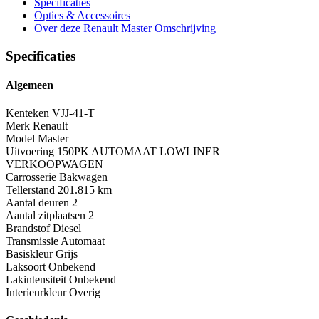
Specificaties
Opties
& Accessoires
Over deze Renault Master
Omschrijving
Specificaties
Algemeen
Kenteken
VJJ-41-T
Merk
Renault
Model
Master
Uitvoering
150PK AUTOMAAT LOWLINER
VERKOOPWAGEN
Carrosserie
Bakwagen
Tellerstand
201.815 km
Aantal deuren
2
Aantal zitplaatsen
2
Brandstof
Diesel
Transmissie
Automaat
Basiskleur
Grijs
Laksoort
Onbekend
Lakintensiteit
Onbekend
Interieurkleur
Overig