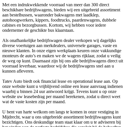
Met een indrukwekkende voorraad van meer dan 300 direct
beschikbare bedrijfswagens, bieden wij een uitgebreid assortiment
aan bestelbussen, waaronder bakwagens met laadklep,
autohoogwerkers, kippers, foodtrucks, paardenwagens, dubbele
cabines en bezorgbussen. Kortom, wij hebben voor iedere
ondernemer de geschikte bus klaarstaan.
Als onafhankelijke bedrijfswagen dealer verkopen wij dagelijks
diverse voertuigen aan merkdealers, universele garages, vaste en
nieuwe klanten. In onze eigen werkplaats keuren onze vakkundige
monteurs de auto’s en maken we de wagens rijklaar, zodat u veilig
de weg op kunt. Daarnaast zijn bij ons alle bedrijfswagens direct uit
voorraad leverbaar, waardoor wij de bedrijfswagens snel aan u
kunnen afleveren.
Tatev Auto biedt ook financial lease en operational lease aan. Op
onze website kunt u vrijblijvend online een lease aanvraag indienen
waarbij u binnen 24 uur antwoord krijgt. Tevens kunt u op onze
website uw leasebedrag per maand berekenen, zodat u direct weet
wat de vaste kosten zijn per maand.
U bent van harte welkom om langs te komen in onze vestiging in
Mijdrecht, waar u ons uitgebreide assortiment bedrijfswagens kunt
bezichtigen. Ons deskundige team staat klaar om u te adviseren bij