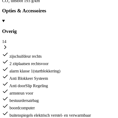
CO₂ uitstoot
193 g/km
Opties & Accessoires
Overig
14
zijschuifdeur rechts
2 zitplaatsen rechtsvoor
alarm klasse 1(startblokkering)
Anti Blokkeer Systeem
Anti doorSlip Regeling
armsteun voor
bestuurdersairbag
boordcomputer
buitenspiegels elektrisch verstel- en verwarmbaar