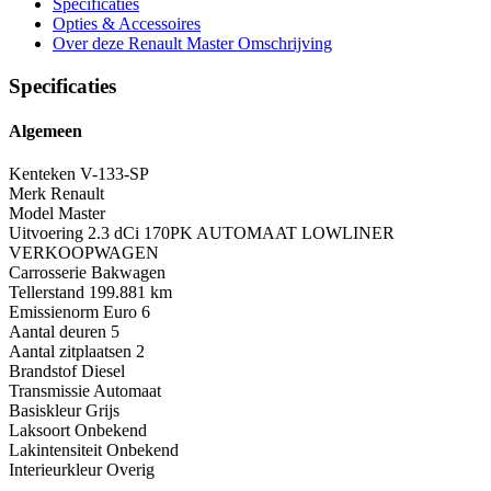
Specificaties
Opties
& Accessoires
Over deze Renault Master
Omschrijving
Specificaties
Algemeen
Kenteken
V-133-SP
Merk
Renault
Model
Master
Uitvoering
2.3 dCi 170PK AUTOMAAT LOWLINER
VERKOOPWAGEN
Carrosserie
Bakwagen
Tellerstand
199.881 km
Emissienorm
Euro 6
Aantal deuren
5
Aantal zitplaatsen
2
Brandstof
Diesel
Transmissie
Automaat
Basiskleur
Grijs
Laksoort
Onbekend
Lakintensiteit
Onbekend
Interieurkleur
Overig