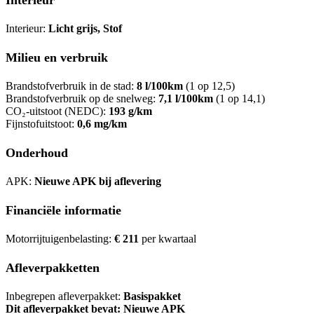
Interieur:
Licht grijs, Stof
Milieu en verbruik
Brandstofverbruik in de stad:
8 l/100km
(1 op 12,5)
Brandstofverbruik op de snelweg:
7,1 l/100km
(1 op 14,1)
CO₂-uitstoot (NEDC):
193 g/km
Fijnstofuitstoot:
0,6 mg/km
Onderhoud
APK:
Nieuwe APK bij aflevering
Financiële informatie
Motorrijtuigenbelasting:
€ 211
per kwartaal
Afleverpakketten
Inbegrepen afleverpakket:
Basispakket
Dit afleverpakket bevat: Nieuwe APK