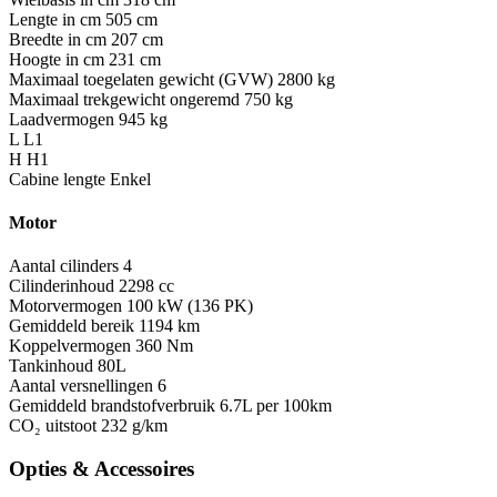
Lengte in cm
505 cm
Breedte in cm
207 cm
Hoogte in cm
231 cm
Maximaal toegelaten gewicht (GVW)
2800 kg
Maximaal trekgewicht ongeremd
750 kg
Laadvermogen
945 kg
L
L1
H
H1
Cabine lengte
Enkel
Motor
Aantal cilinders
4
Cilinderinhoud
2298 cc
Motorvermogen
100 kW (136 PK)
Gemiddeld bereik
1194 km
Koppelvermogen
360 Nm
Tankinhoud
80L
Aantal versnellingen
6
Gemiddeld brandstofverbruik
6.7L per 100km
CO₂ uitstoot
232 g/km
Opties & Accessoires