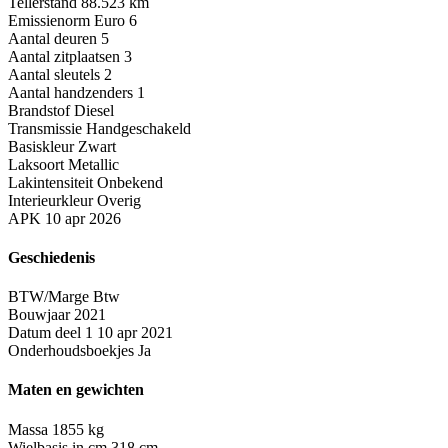
Tellerstand
88.523 km
Emissienorm
Euro 6
Aantal deuren
5
Aantal zitplaatsen
3
Aantal sleutels
2
Aantal handzenders
1
Brandstof
Diesel
Transmissie
Handgeschakeld
Basiskleur
Zwart
Laksoort
Metallic
Lakintensiteit
Onbekend
Interieurkleur
Overig
APK
10 apr 2026
Geschiedenis
BTW/Marge
Btw
Bouwjaar
2021
Datum deel 1
10 apr 2021
Onderhoudsboekjes
Ja
Maten en gewichten
Massa
1855 kg
Wielbasis in cm
318 cm