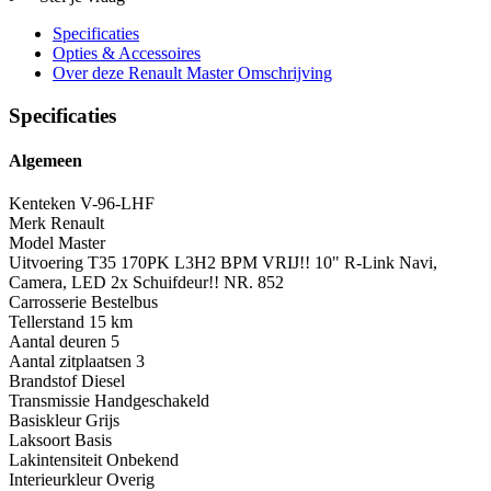
Specificaties
Opties
& Accessoires
Over deze Renault Master
Omschrijving
Specificaties
Algemeen
Kenteken
V-96-LHF
Merk
Renault
Model
Master
Uitvoering
T35 170PK L3H2 BPM VRIJ!! 10" R-Link Navi,
Camera, LED 2x Schuifdeur!! NR. 852
Carrosserie
Bestelbus
Tellerstand
15 km
Aantal deuren
5
Aantal zitplaatsen
3
Brandstof
Diesel
Transmissie
Handgeschakeld
Basiskleur
Grijs
Laksoort
Basis
Lakintensiteit
Onbekend
Interieurkleur
Overig