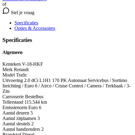
of
Stel je vraag
Specificaties
Opties
& Accessoires
Specificaties
Algemeen
Kenteken
V-18-HKF
Merk
Renault
Model
Trafic
Uitvoering
2.0 dCi L1H1 170 PK Automaat Servicebus / Sortimo
Inrichting / Euro 6 / Airco / Cruise Control / Camera / Trekhaak / 3-
Zits
Carrosserie
Bestelbus
Tellerstand
115.544 km
Emissienorm
Euro 6
Aantal deuren
5
Aantal zitplaatsen
3
Aantal sleutels
2
Aantal handzenders
2
Brandstof
Diesel