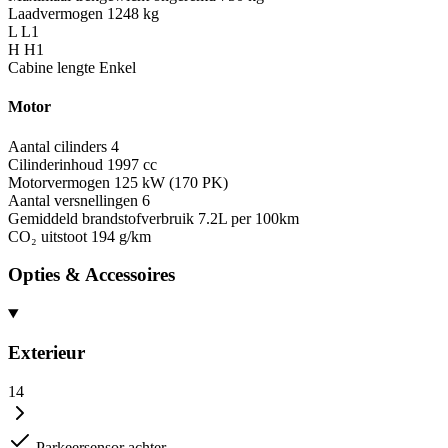
Laadvermogen
1248 kg
L
L1
H
H1
Cabine lengte
Enkel
Motor
Aantal cilinders
4
Cilinderinhoud
1997 cc
Motorvermogen
125 kW (170 PK)
Aantal versnellingen
6
Gemiddeld brandstofverbruik
7.2L per 100km
CO₂ uitstoot
194 g/km
Opties & Accessoires
Exterieur
14
Parkeersensor achter