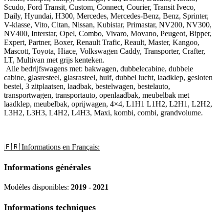
Scudo, Ford Transit, Custom, Connect, Courier, Transit Iveco,
Daily, Hyundai, H300, Mercedes, Mercedes-Benz, Benz, Sprinter,
V-klasse, Vito, Citan, Nissan, Kubistar, Primastar, NV200, NV300,
NV400, Interstar, Opel, Combo, Vivaro, Movano, Peugeot, Bipper,
Expert, Partner, Boxer, Renault Trafic, Reault, Master, Kangoo,
Mascott, Toyota, Hiace, Volkswagen Caddy, Transporter, Crafter,
LT, Multivan met grijs kenteken.
Alle bedrijfswagens met: bakwagen, dubbelecabine, dubbele
cabine, glasresteel, glasrasteel, huif, dubbel lucht, laadklep, gesloten
bestel, 3 zitplaatsen, laadbak, bestelwagen, bestelauto,
transportwagen, transportauto, openlaadbak, meubelbak met
laadklep, meubelbak, oprijwagen, 4×4, L1H1 L1H2, L2H1, L2H2,
L3H2, L3H3, L4H2, L4H3, Maxi, kombi, combi, grandvolume.
🇫🇷 Informations en Français:
Informations générales
Modèles disponibles:
2019 - 2021
Informations techniques