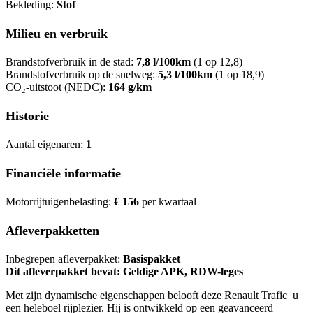
Bekleding:
Stof
Milieu en verbruik
Brandstofverbruik in de stad:
7,8 l/100km
(1 op 12,8)
Brandstofverbruik op de snelweg:
5,3 l/100km
(1 op 18,9)
CO₂-uitstoot (NEDC):
164 g/km
Historie
Aantal eigenaren:
1
Financiële informatie
Motorrijtuigenbelasting:
€ 156
per kwartaal
Afleverpakketten
Inbegrepen afleverpakket:
Basispakket
Dit afleverpakket bevat: Geldige APK, RDW-leges
Met zijn dynamische eigenschappen belooft deze Renault Trafic u
een heleboel rijplezier. Hij is ontwikkeld op een geavanceerd