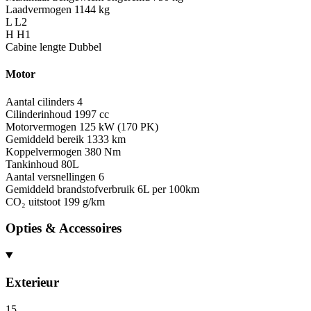
Laadvermogen
1144 kg
L
L2
H
H1
Cabine lengte
Dubbel
Motor
Aantal cilinders
4
Cilinderinhoud
1997 cc
Motorvermogen
125 kW (170 PK)
Gemiddeld bereik
1333 km
Koppelvermogen
380 Nm
Tankinhoud
80L
Aantal versnellingen
6
Gemiddeld brandstofverbruik
6L per 100km
CO₂ uitstoot
199 g/km
Opties & Accessoires
Exterieur
15