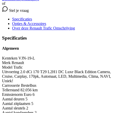
of
Stel je vraag
Specificaties
Opties
& Accessoires
Over deze Renault Trafic
Omschrijving
Specificaties
Algemeen
Kenteken
VJN-19-L
Merk
Renault
Model
Trafic
Uitvoering
2.0 dCi 170 T29 L2H1 DC Luxe Black Edition Camera,
Cruise, Carplay, 170pk, Automaat, LED, Multimedia, Clima, NAVI,
Uniek!
Carrosserie
Bestelbus
Tellerstand
82.056 km
Emissienorm
Euro 6
Aantal deuren
5
Aantal zitplaatsen
5
Aantal sleutels
2
Aantal handzenders
2