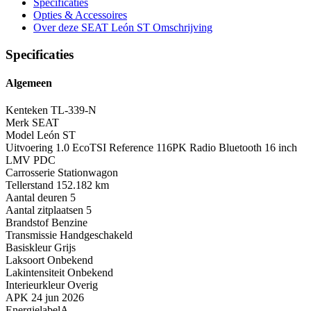
Specificaties
Opties
& Accessoires
Over deze SEAT León ST
Omschrijving
Specificaties
Algemeen
Kenteken
TL-339-N
Merk
SEAT
Model
León ST
Uitvoering
1.0 EcoTSI Reference 116PK Radio Bluetooth 16 inch
LMV PDC
Carrosserie
Stationwagon
Tellerstand
152.182 km
Aantal deuren
5
Aantal zitplaatsen
5
Brandstof
Benzine
Transmissie
Handgeschakeld
Basiskleur
Grijs
Laksoort
Onbekend
Lakintensiteit
Onbekend
Interieurkleur
Overig
APK
24 jun 2026
Energielabel
A