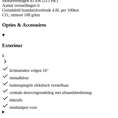
Motorvermogen
85 kW (115 PK)
Aantal versnellingen
6
Gemiddeld brandstofverbruik
4.8L per 100km
CO₂ uitstoot
108 g/km
Opties & Accessoires
Exterieur
6
lichtmetalen velgen 16"
metaalkleur
buitenspiegels elektrisch verstelbaar
centrale deurvergrendeling met afstandsbediening
dakrails
mistlampen voor