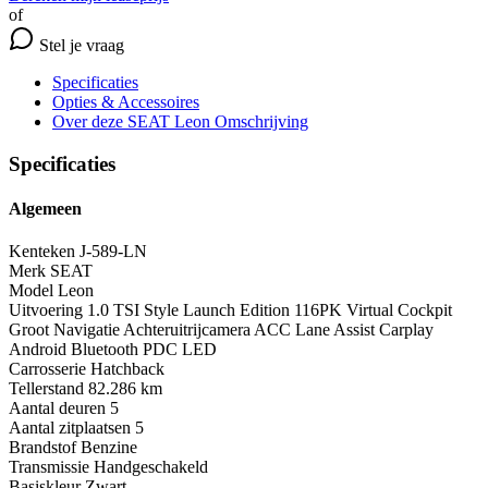
of
Stel je vraag
Specificaties
Opties
& Accessoires
Over deze SEAT Leon
Omschrijving
Specificaties
Algemeen
Kenteken
J-589-LN
Merk
SEAT
Model
Leon
Uitvoering
1.0 TSI Style Launch Edition 116PK Virtual Cockpit
Groot Navigatie Achteruitrijcamera ACC Lane Assist Carplay
Android Bluetooth PDC LED
Carrosserie
Hatchback
Tellerstand
82.286 km
Aantal deuren
5
Aantal zitplaatsen
5
Brandstof
Benzine
Transmissie
Handgeschakeld
Basiskleur
Zwart