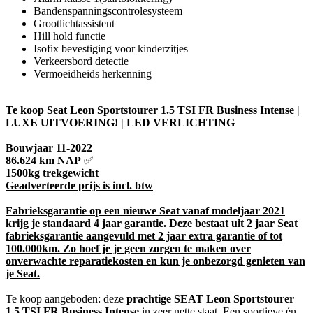
Bandenspanningscontrolesysteem
Grootlichtassistent
Hill hold functie
Isofix bevestiging voor kinderzitjes
Verkeersbord detectie
Vermoeidheids herkenning
Te koop Seat Leon Sportstourer 1.5 TSI FR Business Intense |
LUXE UITVOERING! | LED VERLICHTING
Bouwjaar 11-2022
86.624 km NAP
✅
1500kg trekgewicht
Geadverteerde prijs is incl. btw
Fabrieksgarantie o
p een nieuwe Seat vanaf modeljaar 2021
krijg je standaard 4 jaar garantie. Deze bestaat uit 2 jaar Seat
fabrieksgarantie aangevuld met 2 jaar extra garantie of tot
100.000km. Zo hoef je je geen zorgen te maken over
onverwachte reparatiekosten en kun je onbezorgd genieten van
je Seat.
Te koop aangeboden: deze
prachtige SEAT Leon Sportstourer
1.5 TSI FR Business Intense
in zeer nette staat. Een sportieve én