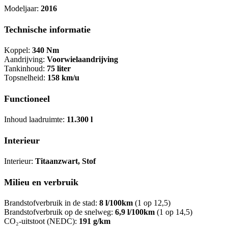
Modeljaar:
2016
Technische informatie
Koppel:
340 Nm
Aandrijving:
Voorwielaandrijving
Tankinhoud:
75 liter
Topsnelheid:
158 km/u
Functioneel
Inhoud laadruimte:
11.300 l
Interieur
Interieur:
Titaanzwart, Stof
Milieu en verbruik
Brandstofverbruik in de stad:
8 l/100km
(1 op 12,5)
Brandstofverbruik op de snelweg:
6,9 l/100km
(1 op 14,5)
CO₂-uitstoot (NEDC):
191 g/km