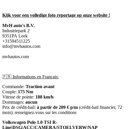
Kijk voor een volledige foto reportage op onze website !
MvH auto's B.V.
Industriepark 2
9351PA Leek
+31594511225
info@mvhautos.com
mvhautos.com
🇫🇷 Informations en Français:
Commande:
Traction avant
Couple:
175 Nm
Vitesse de pointe:
188 km/h
Dommages:
aucun
Prix de crédit-bail:
à partir de 209 € p/m
(crédit-bail financier, 72
mois); renseignez-vous sur les conditions
Volkswagen Polo 1.0 TSI R-
Line|DSG|ACC|CAMERA|STOELVERW|NAP