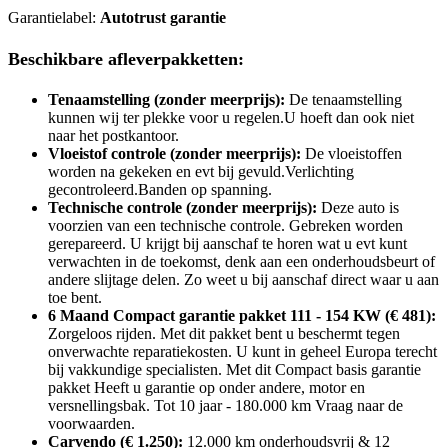
Garantielabel:
Autotrust garantie
Beschikbare afleverpakketten:
Tenaamstelling (zonder meerprijs):
De tenaamstelling
kunnen wij ter plekke voor u regelen.U hoeft dan ook niet
naar het postkantoor.
Vloeistof controle (zonder meerprijs):
De vloeistoffen
worden na gekeken en evt bij gevuld.Verlichting
gecontroleerd.Banden op spanning.
Technische controle (zonder meerprijs):
Deze auto is
voorzien van een technische controle. Gebreken worden
gerepareerd. U krijgt bij aanschaf te horen wat u evt kunt
verwachten in de toekomst, denk aan een onderhoudsbeurt of
andere slijtage delen. Zo weet u bij aanschaf direct waar u aan
toe bent.
6 Maand Compact garantie pakket 111 - 154 KW (€ 481):
Zorgeloos rijden. Met dit pakket bent u beschermt tegen
onverwachte reparatiekosten. U kunt in geheel Europa terecht
bij vakkundige specialisten. Met dit Compact basis garantie
pakket Heeft u garantie op onder andere, motor en
versnellingsbak. Tot 10 jaar - 180.000 km Vraag naar de
voorwaarden.
Carvendo (€ 1.250):
12.000 km onderhoudsvrij & 12