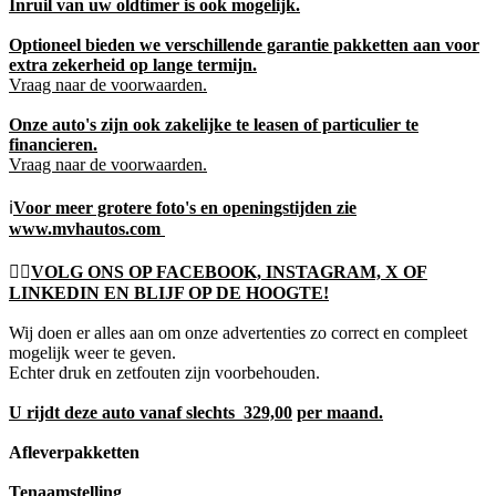
Inruil van uw oldtimer is ook mogelijk.
Optioneel bieden we verschillende garantie pakketten aan voor
extra zekerheid op lange termijn.
Vraag naar de voorwaarden.
Onze auto's zijn ook zakelijke te leasen of particulier te
financieren.
Vraag naar de voorwaarden.
ℹ️
Voor meer grotere foto's en openingstijden zie
www.mvhautos.com
👍🏻
VOLG ONS OP FACEBOOK, INSTAGRAM, X OF
LINKEDIN EN BLIJF OP DE HOOGTE!
Wij doen er alles aan om onze advertenties zo correct en compleet
mogelijk weer te geven.
Echter druk en zetfouten zijn voorbehouden.
U rijdt deze auto vanaf slechts 329,00
per maand.
Afleverpakketten
Tenaamstelling