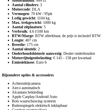
Motorinhoud
: 999 cc
Aantal cilinders
: 3
Motorcode
: DLA
Vermogen
: 70 kW / 95pk
Ledig gewicht
: 1104 kg
Max. trekgewicht
: 1000 kg
Aantal zitplaatsen
: 5
Verbruik
: 4.6 l/100 km
BTW/Marge
: BTW aftrekbaar, de prijs is inclusief BTW
Lengte
: 407 cm
Breedte
: 175 cm
Aantal sleutels
: 2
Onderhoudshistorie aanwezig
: Dealer onderhouden
Motorrijtuigenbelasting
: € 145 - 158 per kwartaal
Emissieklasse
: Euro 6
Bijzondere opties & accessoires
Achteruitrijcamera
Airco automatisch
Alcantara bekleding
Apple Carplay/Android Auto
Bots waarschuwing systeem
Buitenspiegels elektrisch inklapbaar
Comfort sportstoel(en)