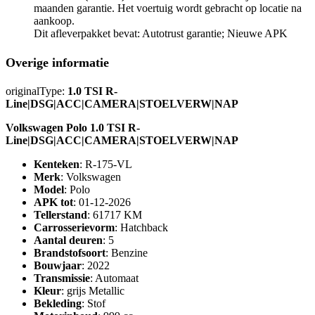
maanden garantie. Het voertuig wordt gebracht op locatie na
aankoop.
Dit afleverpakket bevat: Autotrust garantie; Nieuwe APK
Overige informatie
originalType:
1.0 TSI R-
Line|DSG|ACC|CAMERA|STOELVERW|NAP
Volkswagen Polo 1.0 TSI R-
Line|DSG|ACC|CAMERA|STOELVERW|NAP
Kenteken
: R-175-VL
Merk
: Volkswagen
Model
: Polo
APK tot
: 01-12-2026
Tellerstand
: 61717 KM
Carrosserievorm
: Hatchback
Aantal deuren
: 5
Brandstofsoort
: Benzine
Bouwjaar
: 2022
Transmissie
: Automaat
Kleur
: grijs Metallic
Bekleding
: Stof