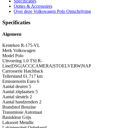
Specificaties
Opties
& Accessoires
Over deze Volkswagen Polo
Omschrijving
Specificaties
Algemeen
Kenteken
R-175-VL
Merk
Volkswagen
Model
Polo
Uitvoering
1.0 TSI R-
Line|DSG|ACC|CAMERA|STOELVERW|NAP
Carrosserie
Hatchback
Tellerstand
61.717 km
Emissienorm
Euro 6
Aantal deuren
5
Aantal zitplaatsen
5
Aantal sleutels
2
Aantal handzenders
2
Brandstof
Benzine
Transmissie
Automaat
Basiskleur
Grijs
Laksoort
Metallic
Lakintensiteit
Onbekend