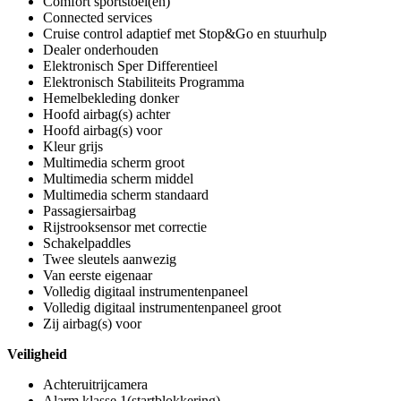
Comfort sportstoel(en)
Connected services
Cruise control adaptief met Stop&Go en stuurhulp
Dealer onderhouden
Elektronisch Sper Differentieel
Elektronisch Stabiliteits Programma
Hemelbekleding donker
Hoofd airbag(s) achter
Hoofd airbag(s) voor
Kleur grijs
Multimedia scherm groot
Multimedia scherm middel
Multimedia scherm standaard
Passagiersairbag
Rijstrooksensor met correctie
Schakelpaddles
Twee sleutels aanwezig
Van eerste eigenaar
Volledig digitaal instrumentenpaneel
Volledig digitaal instrumentenpaneel groot
Zij airbag(s) voor
Veiligheid
Achteruitrijcamera
Alarm klasse 1(startblokkering)