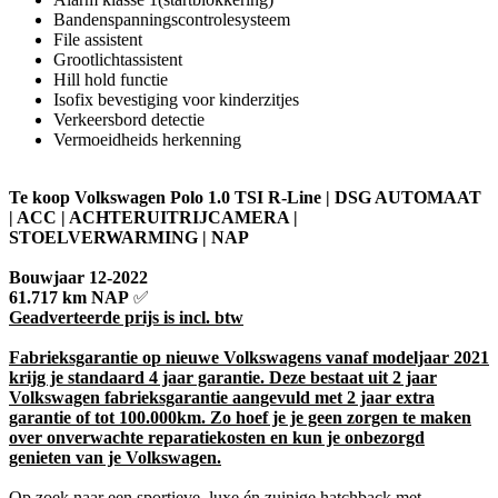
Bandenspanningscontrolesysteem
File assistent
Grootlichtassistent
Hill hold functie
Isofix bevestiging voor kinderzitjes
Verkeersbord detectie
Vermoeidheids herkenning
Te koop Volkswagen Polo 1.0 TSI R-Line | DSG AUTOMAAT
| ACC | ACHTERUITRIJCAMERA |
STOELVERWARMING | NAP
Bouwjaar 12-2022
61.717 km NAP
✅
Geadverteerde prijs is incl. btw
Fabrieksgarantie o
p nieuwe Volkswagens vanaf modeljaar 2021
krijg je standaard 4 jaar garantie. Deze bestaat uit 2 jaar
Volkswagen fabrieksgarantie aangevuld met 2 jaar extra
garantie of tot 100.000km. Zo hoef je je geen zorgen te maken
over onverwachte reparatiekosten en kun je onbezorgd
genieten van je Volkswagen.
Op zoek naar een sportieve, luxe én zuinige hatchback met