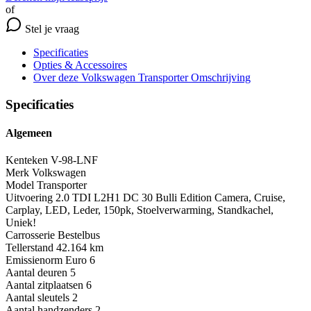
of
Stel je vraag
Specificaties
Opties
& Accessoires
Over deze Volkswagen Transporter
Omschrijving
Specificaties
Algemeen
Kenteken
V-98-LNF
Merk
Volkswagen
Model
Transporter
Uitvoering
2.0 TDI L2H1 DC 30 Bulli Edition Camera, Cruise,
Carplay, LED, Leder, 150pk, Stoelverwarming, Standkachel,
Uniek!
Carrosserie
Bestelbus
Tellerstand
42.164 km
Emissienorm
Euro 6
Aantal deuren
5
Aantal zitplaatsen
6
Aantal sleutels
2
Aantal handzenders
2