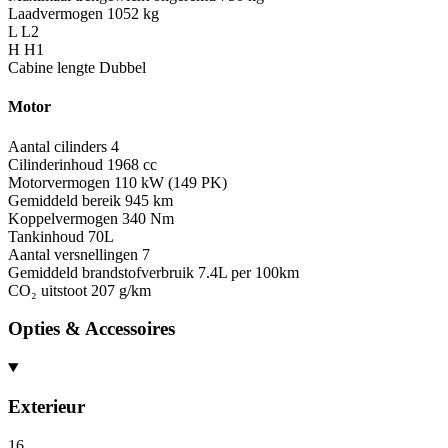
Laadvermogen
1052 kg
L
L2
H
H1
Cabine lengte
Dubbel
Motor
Aantal cilinders
4
Cilinderinhoud
1968 cc
Motorvermogen
110 kW (149 PK)
Gemiddeld bereik
945 km
Koppelvermogen
340 Nm
Tankinhoud
70L
Aantal versnellingen
7
Gemiddeld brandstofverbruik
7.4L per 100km
CO₂ uitstoot
207 g/km
Opties & Accessoires
Exterieur
16