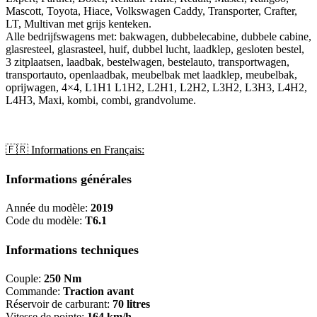
Mascott, Toyota, Hiace, Volkswagen Caddy, Transporter, Crafter,
LT, Multivan met grijs kenteken.
Alle bedrijfswagens met: bakwagen, dubbelecabine, dubbele cabine,
glasresteel, glasrasteel, huif, dubbel lucht, laadklep, gesloten bestel,
3 zitplaatsen, laadbak, bestelwagen, bestelauto, transportwagen,
transportauto, openlaadbak, meubelbak met laadklep, meubelbak,
oprijwagen, 4×4, L1H1 L1H2, L2H1, L2H2, L3H2, L3H3, L4H2,
L4H3, Maxi, kombi, combi, grandvolume.
🇫🇷 Informations en Français:
Informations générales
Année du modèle:
2019
Code du modèle:
T6.1
Informations techniques
Couple:
250 Nm
Commande:
Traction avant
Réservoir de carburant:
70 litres
Vitesse de pointe:
164 km/h