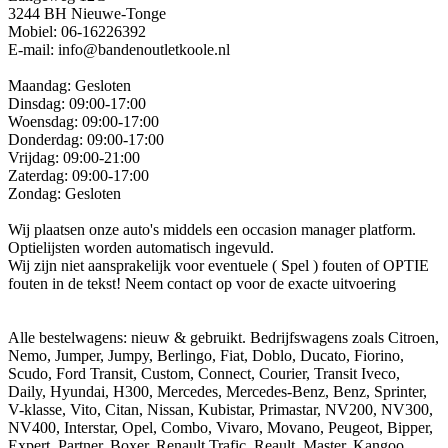
3244 BH Nieuwe-Tonge
Mobiel: 06-16226392
E-mail: info@bandenoutletkoole.nl
Maandag: Gesloten
Dinsdag: 09:00-17:00
Woensdag: 09:00-17:00
Donderdag: 09:00-17:00
Vrijdag: 09:00-21:00
Zaterdag: 09:00-17:00
Zondag: Gesloten
Wij plaatsen onze auto's middels een occasion manager platform.
Optielijsten worden automatisch ingevuld.
Wij zijn niet aansprakelijk voor eventuele ( Spel ) fouten of OPTIE
fouten in de tekst! Neem contact op voor de exacte uitvoering
Alle bestelwagens: nieuw & gebruikt. Bedrijfswagens zoals Citroen,
Nemo, Jumper, Jumpy, Berlingo, Fiat, Doblo, Ducato, Fiorino,
Scudo, Ford Transit, Custom, Connect, Courier, Transit Iveco,
Daily, Hyundai, H300, Mercedes, Mercedes-Benz, Benz, Sprinter,
V-klasse, Vito, Citan, Nissan, Kubistar, Primastar, NV200, NV300,
NV400, Interstar, Opel, Combo, Vivaro, Movano, Peugeot, Bipper,
Expert, Partner, Boxer, Renault Trafic, Reault, Master, Kangoo,