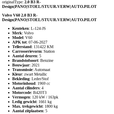
originalType:
2.0 B3 R-
Design|PANO|STOEL/STUUR.VERW|AUTO.PILOT
Volvo V60 2.0 B3 R-
Design|PANO|STOEL/STUUR.VERW|AUTO.PILOT
Kenteken
: L-124-JS
Merk
: Volvo
Model
: V60
APK tot
: 07-06-2027
Tellerstand
: 131422 KM
Carrosserievorm
: Station
Aantal deuren
: 5
Brandstofsoort
: Benzine
Bouwjaar
: 2021
Transmissie
: Automaat
Kleur
: zwart Metallic
Bekleding
: Leder/Stof
Motorinhoud
: 1969 cc
Aantal cilinders
: 4
Motorcode
: B420T3
Vermogen
: 120 kW / 163pk
Ledig gewicht
: 1661 kg
Max. trekgewicht
: 1800 kg
Aantal zitplaatsen
: 5