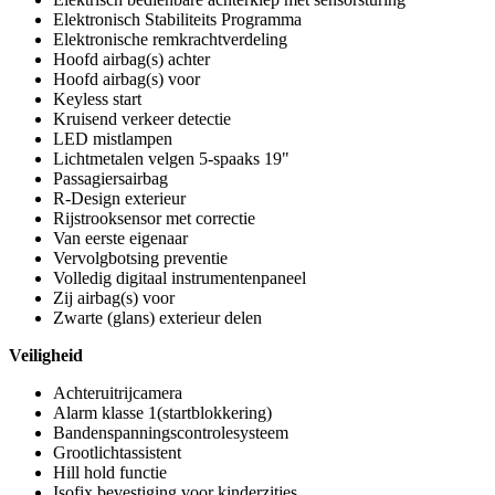
Elektronisch Stabiliteits Programma
Elektronische remkrachtverdeling
Hoofd airbag(s) achter
Hoofd airbag(s) voor
Keyless start
Kruisend verkeer detectie
LED mistlampen
Lichtmetalen velgen 5-spaaks 19"
Passagiersairbag
R-Design exterieur
Rijstrooksensor met correctie
Van eerste eigenaar
Vervolgbotsing preventie
Volledig digitaal instrumentenpaneel
Zij airbag(s) voor
Zwarte (glans) exterieur delen
Veiligheid
Achteruitrijcamera
Alarm klasse 1(startblokkering)
Bandenspanningscontrolesysteem
Grootlichtassistent
Hill hold functie
Isofix bevestiging voor kinderzitjes