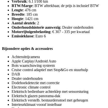
Verbruik
: 6.1 l/100 km
BTW/Marge
: BTW aftrekbaar, de prijs is inclusief BTW
Lengte
: 476 cm
Breedte
: 185 cm
Hoogte
: 1421 cm
Aantal sleutels
: 2
Onderhoudshistorie aanwezig
: Dealer onderhouden
Motorrijtuigenbelasting
: € 307 - 335 per kwartaal
Emissieklasse
: Euro 6
Bijzondere opties & accessoires
Achteruitrijcamera
Apple Carplay/Android Auto
Bots waarschuwing systeem
Cruise control adaptief met Stop&Go en stuurhulp
DAB
Dealer onderhouden
Dodehoekdetectie met correctie
Electronic climate control
Elektrisch bedienbare achterklep met sensorsturing
Elektrisch glazen panorama-dak
Elektrisch verstelb. bestuurdersstoel met geheugen
Interieurklimaat vooraf instelbaar