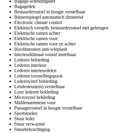
Bagage-scheidingsnet
Bagagedek
Bestuurdersstoel in hoogte verstelbaar
Binnenspiegel automatisch dimmend
Electronic climate control
Elektrisch verstelb. bestuurdersstoel met geheugen
Elektrische ramen achter
Elektrische ramen voor
Elektrische ramen voor en achter
Hoofdsteunen anti-whiplash
Interieurklimaat vooraf instelbaar
Lederen bekleding
Lederen interieur
Lederen interieurdelen
Lederen versnellingspook
Lederen/stof bekleding
Lendesteun(en) verstelbaar
Luxe lederen bekleding
Microvezel bekleding
Middenarmsteun voor
Passagiersstoel in hoogte verstelbaar
Sportstoelen
Stuur leder
Stuur verwarmd
Stuurbekrachtiging