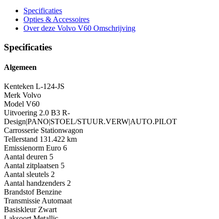
Specificaties
Opties
& Accessoires
Over deze Volvo V60
Omschrijving
Specificaties
Algemeen
Kenteken
L-124-JS
Merk
Volvo
Model
V60
Uitvoering
2.0 B3 R-
Design|PANO|STOEL/STUUR.VERW|AUTO.PILOT
Carrosserie
Stationwagon
Tellerstand
131.422 km
Emissienorm
Euro 6
Aantal deuren
5
Aantal zitplaatsen
5
Aantal sleutels
2
Aantal handzenders
2
Brandstof
Benzine
Transmissie
Automaat
Basiskleur
Zwart
Laksoort
Metallic