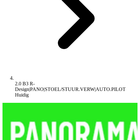
2.0 B3 R-
Design|PANO|STOEL/STUUR.VERW|AUTO.PILOT
Huidig