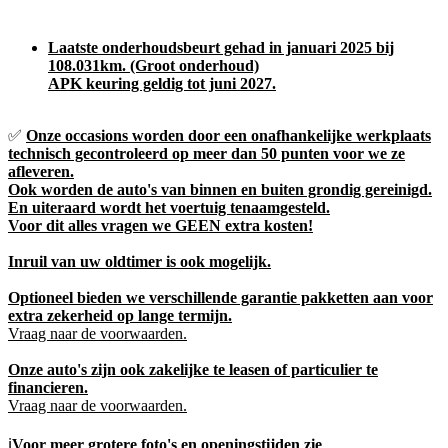
Laatste onderhoudsbeurt gehad in januari 2025 bij
108.031km. (Groot onderhoud)
APK keuring geldig tot juni 2027.
✅
Onze occasions worden door een onafhankelijke werkplaats
technisch gecontroleerd op meer dan 50 punten voor we ze
afleveren.
Ook worden de auto's van binnen en buiten grondig gereinigd.
En uiteraard wordt het voertuig tenaamgesteld.
Voor dit alles vragen we GEEN extra kosten!
Inruil van uw oldtimer is ook mogelijk.
Optioneel bieden we verschillende garantie pakketten aan voor
extra zekerheid op lange termijn.
Vraag naar de voorwaarden.
Onze auto's zijn ook zakelijke te leasen of particulier te
financieren.
Vraag naar de voorwaarden.
ℹ️
Voor meer grotere foto's en openingstijden zie