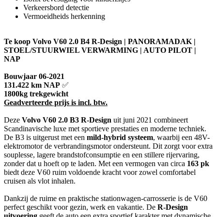
Verkeersbord detectie
Vermoeidheids herkenning
Te koop Volvo V60 2.0 B4 R-Design | PANORAMADAK |
STOEL/STUURWIEL VERWARMING | AUTO PILOT |
NAP
Bouwjaar 06-2021
131.422 km NAP
✅
1800kg trekgewicht
Geadverteerde prijs is incl. btw.
Deze
Volvo V60 2.0 B3 R-Design
uit juni 2021 combineert
Scandinavische luxe met sportieve prestaties en moderne techniek.
De B3 is uitgerust met een
mild-hybrid systeem
, waarbij een 48V-
elektromotor de verbrandingsmotor ondersteunt. Dit zorgt voor extra
souplesse, lagere brandstofconsumptie en een stillere rijervaring,
zonder dat u hoeft op te laden. Met een vermogen van circa
163 pk
biedt deze V60 ruim voldoende kracht voor zowel comfortabel
cruisen als vlot inhalen.
Dankzij de ruime en praktische stationwagen-carrosserie is de V60
perfect geschikt voor gezin, werk en vakantie. De
R-Design
uitvoering
geeft de auto een extra sportief karakter met dynamische