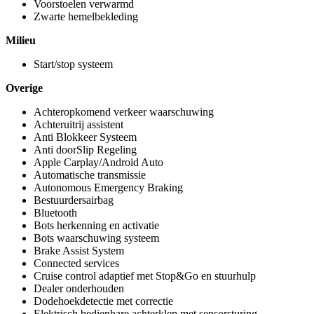
Voorstoelen verwarmd
Zwarte hemelbekleding
Milieu
Start/stop systeem
Overige
Achteropkomend verkeer waarschuwing
Achteruitrij assistent
Anti Blokkeer Systeem
Anti doorSlip Regeling
Apple Carplay/Android Auto
Automatische transmissie
Autonomous Emergency Braking
Bestuurdersairbag
Bluetooth
Bots herkenning en activatie
Bots waarschuwing systeem
Brake Assist System
Connected services
Cruise control adaptief met Stop&Go en stuurhulp
Dealer onderhouden
Dodehoekdetectie met correctie
Elektrisch bedienbare achterklep met sensorsturing