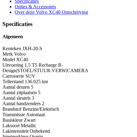
Specificaties
Opties
& Accessoires
Over deze Volvo XC40
Omschrijving
Specificaties
Algemeen
Kenteken
JXH-20-S
Merk
Volvo
Model
XC40
Uitvoering
1.5 T5 Recharge R-
Design|STOEL/STUUR.VERW|CAMERA
Carrosserie
SUV
Tellerstand
136.025 km
Aantal deuren
5
Aantal zitplaatsen
5
Aantal sleutels
3
Aantal handzenders
2
Brandstof
Benzine/Elektrisch
Transmissie
Automaat
Basiskleur
Zwart
Laksoort
Metallic
Lakintensiteit
Onbekend
Interieurkleur
Overig