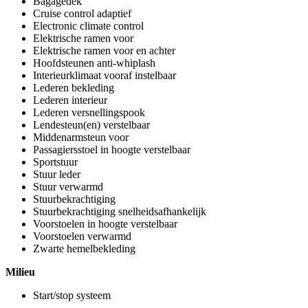
Bagagedek
Cruise control adaptief
Electronic climate control
Elektrische ramen voor
Elektrische ramen voor en achter
Hoofdsteunen anti-whiplash
Interieurklimaat vooraf instelbaar
Lederen bekleding
Lederen interieur
Lederen versnellingspook
Lendesteun(en) verstelbaar
Middenarmsteun voor
Passagiersstoel in hoogte verstelbaar
Sportstuur
Stuur leder
Stuur verwarmd
Stuurbekrachtiging
Stuurbekrachtiging snelheidsafhankelijk
Voorstoelen in hoogte verstelbaar
Voorstoelen verwarmd
Zwarte hemelbekleding
Milieu
Start/stop systeem