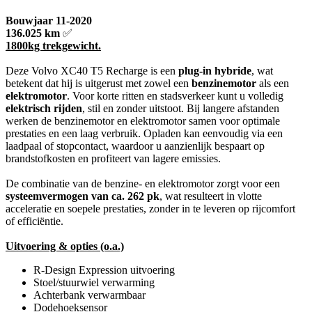
Bouwjaar 11-2020
136.025 km
✅
1800kg trekgewicht.
Deze Volvo XC40 T5 Recharge is een
plug-in hybride
, wat
betekent dat hij is uitgerust met zowel een
benzinemotor
als een
elektromotor
. Voor korte ritten en stadsverkeer kunt u volledig
elektrisch rijden
, stil en zonder uitstoot. Bij langere afstanden
werken de benzinemotor en elektromotor samen voor optimale
prestaties en een laag verbruik. Opladen kan eenvoudig via een
laadpaal of stopcontact, waardoor u aanzienlijk bespaart op
brandstofkosten en profiteert van lagere emissies.
De combinatie van de benzine- en elektromotor zorgt voor een
systeemvermogen van ca. 262 pk
, wat resulteert in vlotte
acceleratie en soepele prestaties, zonder in te leveren op rijcomfort
of efficiëntie.
Uitvoering & opties (o.a.)
R-Design Expression uitvoering
Stoel/stuurwiel verwarming
Achterbank verwarmbaar
Dodehoeksensor