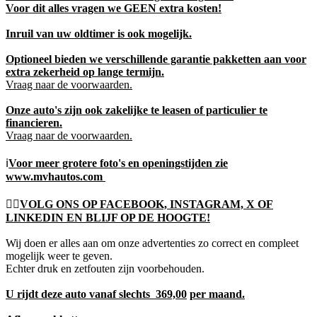
Voor dit alles vragen we GEEN extra kosten!
Inruil van uw oldtimer is ook mogelijk.
Optioneel bieden we verschillende garantie pakketten aan voor
extra zekerheid op lange termijn.
Vraag naar de voorwaarden.
Onze auto's zijn ook zakelijke te leasen of particulier te
financieren.
Vraag naar de voorwaarden.
ℹ️
Voor meer grotere foto's en openingstijden zie
www.mvhautos.com
👍🏻
VOLG ONS OP FACEBOOK, INSTAGRAM, X OF
LINKEDIN EN BLIJF OP DE HOOGTE!
Wij doen er alles aan om onze advertenties zo correct en compleet
mogelijk weer te geven.
Echter druk en zetfouten zijn voorbehouden.
U rijdt deze auto vanaf slechts 369,00
per maand.