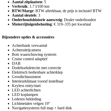
Aantal zitplaatsen
: 5
Verbruik
: 1.7 l/100 km
BTW/Marge
: BTW aftrekbaar, de prijs is inclusief BTW
Aantal sleutels
: 3
Onderhoudshistorie aanwezig
: Dealer onderhouden
Motorrijtuigenbelasting
: € 319–335 per kwartaal
Bijzondere opties & accessoires
Achterbank verwarmd
Achteruitrijcamera
Bots waarschuwing systeem
Cruise control adaptief
DAB
Dodehoekdetectie met correctie
Elektrisch bedienbare achterklep
Grootlichtassistent
Interieurklimaat vooraf instelbaar
Keyless entry/start
LED achterlichten
LED koplampen
Lederen bekleding
Lichtmetalen velgen 19"
Navigatiesysteem full map + hard disk