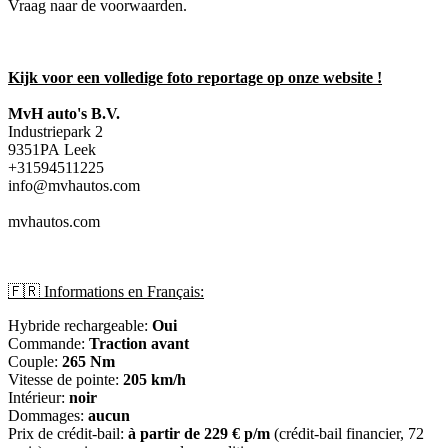
Vraag naar de voorwaarden.
Kijk voor een volledige foto reportage op onze website !
MvH auto's B.V.
Industriepark 2
9351PA Leek
+31594511225
info@mvhautos.com
mvhautos.com
🇫🇷 Informations en Français:
Hybride rechargeable:
Oui
Commande:
Traction avant
Couple:
265 Nm
Vitesse de pointe:
205 km/h
Intérieur:
noir
Dommages:
aucun
Prix de crédit-bail:
à partir de 229 € p/m
(crédit-bail financier, 72