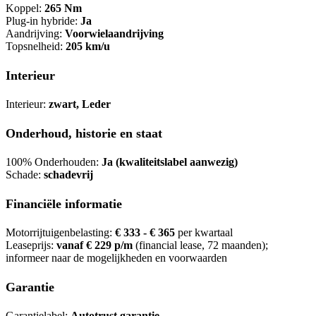
Koppel:
265 Nm
Plug-in hybride:
Ja
Aandrijving:
Voorwielaandrijving
Topsnelheid:
205 km/u
Interieur
Interieur:
zwart, Leder
Onderhoud, historie en staat
100% Onderhouden:
Ja (kwaliteitslabel aanwezig)
Schade:
schadevrij
Financiële informatie
Motorrijtuigenbelasting:
€ 333 - € 365
per kwartaal
Leaseprijs:
vanaf € 229 p/m
(financial lease, 72 maanden);
informeer naar de mogelijkheden en voorwaarden
Garantie
Garantielabel:
Autotrust garantie