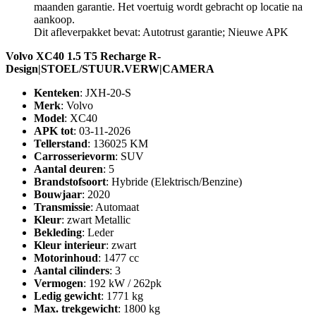
maanden garantie. Het voertuig wordt gebracht op locatie na
aankoop.
Dit afleverpakket bevat: Autotrust garantie; Nieuwe APK
Volvo XC40 1.5 T5 Recharge R-
Design|STOEL/STUUR.VERW|CAMERA
Kenteken
: JXH-20-S
Merk
: Volvo
Model
: XC40
APK tot
: 03-11-2026
Tellerstand
: 136025 KM
Carrosserievorm
: SUV
Aantal deuren
: 5
Brandstofsoort
: Hybride (Elektrisch/Benzine)
Bouwjaar
: 2020
Transmissie
: Automaat
Kleur
: zwart Metallic
Bekleding
: Leder
Kleur interieur
: zwart
Motorinhoud
: 1477 cc
Aantal cilinders
: 3
Vermogen
: 192 kW / 262pk
Ledig gewicht
: 1771 kg
Max. trekgewicht
: 1800 kg