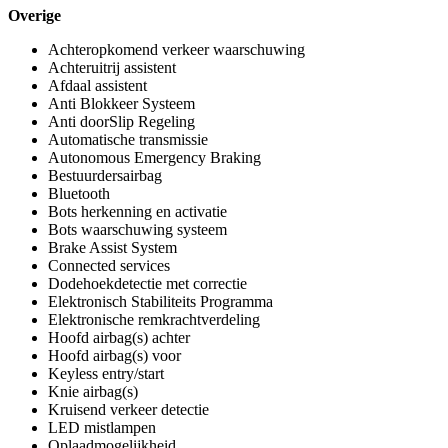
Overige
Achteropkomend verkeer waarschuwing
Achteruitrij assistent
Afdaal assistent
Anti Blokkeer Systeem
Anti doorSlip Regeling
Automatische transmissie
Autonomous Emergency Braking
Bestuurdersairbag
Bluetooth
Bots herkenning en activatie
Bots waarschuwing systeem
Brake Assist System
Connected services
Dodehoekdetectie met correctie
Elektronisch Stabiliteits Programma
Elektronische remkrachtverdeling
Hoofd airbag(s) achter
Hoofd airbag(s) voor
Keyless entry/start
Knie airbag(s)
Kruisend verkeer detectie
LED mistlampen
Oplaadmogelijkheid