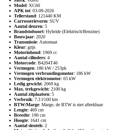
Merk
: Volvo
Model
: XC60
APK tot
: 03-09-2026
Tellerstand
: 121440 KM
Carrosserievorm
: SUV
Aantal deuren
: 5
Brandstofsoort
: Hybride (Elektrisch/Benzine)
Bouwjaar
: 2020
Transmissie
: Automaat
Kleur
: grijs
Motorinhoud
: 1969 cc
Aantal cilinders
: 4
Motorcode
: B4204T46
Vermogen
: 186 kW / 253pk
Vermogen verbrandingsmotor
: 186 kW
Vermogen elektromotor
: 65 kW
Ledig gewicht
: 2069 kg
Max. trekgewicht
: 2100 kg
Aantal zitplaatsen
: 5
Verbruik
: 7.3 l/100 km
BTW/Marge
: Marge, de BTW is niet aftrekbaar
Lengte
: 469 cm
Breedte
: 190 cm
Hoogte
: 1641 cm
Aantal sleutels
: 2