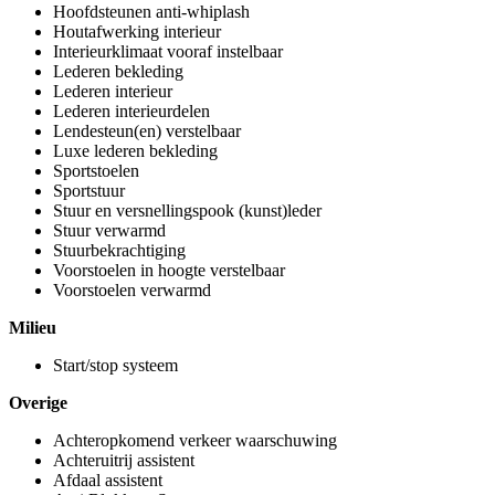
Hoofdsteunen anti-whiplash
Houtafwerking interieur
Interieurklimaat vooraf instelbaar
Lederen bekleding
Lederen interieur
Lederen interieurdelen
Lendesteun(en) verstelbaar
Luxe lederen bekleding
Sportstoelen
Sportstuur
Stuur en versnellingspook (kunst)leder
Stuur verwarmd
Stuurbekrachtiging
Voorstoelen in hoogte verstelbaar
Voorstoelen verwarmd
Milieu
Start/stop systeem
Overige
Achteropkomend verkeer waarschuwing
Achteruitrij assistent
Afdaal assistent