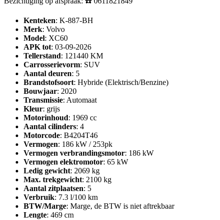
Bezichtiging op afspraak: ☎️ 0611821849
Kenteken
: K-887-BH
Merk
: Volvo
Model
: XC60
APK tot
: 03-09-2026
Tellerstand
: 121440 KM
Carrosserievorm
: SUV
Aantal deuren
: 5
Brandstofsoort
: Hybride (Elektrisch/Benzine)
Bouwjaar
: 2020
Transmissie
: Automaat
Kleur
: grijs
Motorinhoud
: 1969 cc
Aantal cilinders
: 4
Motorcode
: B4204T46
Vermogen
: 186 kW / 253pk
Vermogen verbrandingsmotor
: 186 kW
Vermogen elektromotor
: 65 kW
Ledig gewicht
: 2069 kg
Max. trekgewicht
: 2100 kg
Aantal zitplaatsen
: 5
Verbruik
: 7.3 l/100 km
BTW/Marge
: Marge, de BTW is niet aftrekbaar
Lengte
: 469 cm