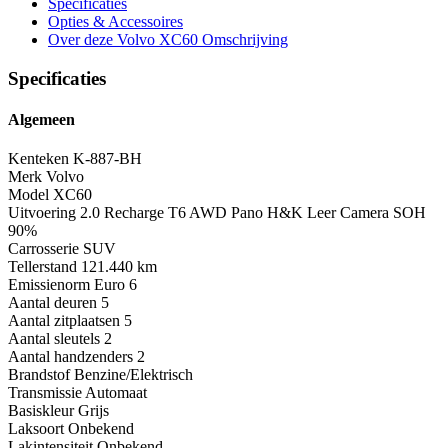
Specificaties
Opties
& Accessoires
Over deze Volvo XC60
Omschrijving
Specificaties
Algemeen
Kenteken
K-887-BH
Merk
Volvo
Model
XC60
Uitvoering
2.0 Recharge T6 AWD Pano H&K Leer Camera SOH
90%
Carrosserie
SUV
Tellerstand
121.440 km
Emissienorm
Euro 6
Aantal deuren
5
Aantal zitplaatsen
5
Aantal sleutels
2
Aantal handzenders
2
Brandstof
Benzine/Elektrisch
Transmissie
Automaat
Basiskleur
Grijs
Laksoort
Onbekend
Lakintensiteit
Onbekend