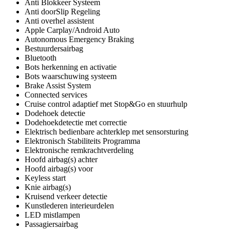
Anti Blokkeer Systeem
Anti doorSlip Regeling
Anti overhel assistent
Apple Carplay/Android Auto
Autonomous Emergency Braking
Bestuurdersairbag
Bluetooth
Bots herkenning en activatie
Bots waarschuwing systeem
Brake Assist System
Connected services
Cruise control adaptief met Stop&Go en stuurhulp
Dodehoek detectie
Dodehoekdetectie met correctie
Elektrisch bedienbare achterklep met sensorsturing
Elektronisch Stabiliteits Programma
Elektronische remkrachtverdeling
Hoofd airbag(s) achter
Hoofd airbag(s) voor
Keyless start
Knie airbag(s)
Kruisend verkeer detectie
Kunstlederen interieurdelen
LED mistlampen
Passagiersairbag