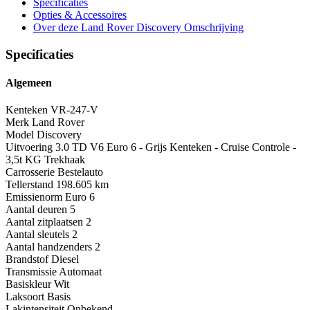
Specificaties
Opties
& Accessoires
Over deze Land Rover Discovery
Omschrijving
Specificaties
Algemeen
Kenteken
VR-247-V
Merk
Land Rover
Model
Discovery
Uitvoering
3.0 TD V6 Euro 6 - Grijs Kenteken - Cruise Controle -
3,5t KG Trekhaak
Carrosserie
Bestelauto
Tellerstand
198.605 km
Emissienorm
Euro 6
Aantal deuren
5
Aantal zitplaatsen
2
Aantal sleutels
2
Aantal handzenders
2
Brandstof
Diesel
Transmissie
Automaat
Basiskleur
Wit
Laksoort
Basis
Lakintensiteit
Onbekend