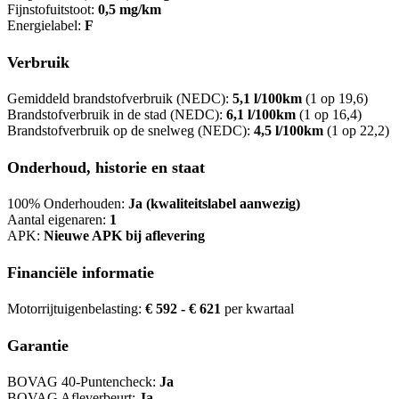
Fijnstofuitstoot:
0,5 mg/km
Energielabel:
F
Verbruik
Gemiddeld brandstofverbruik (NEDC):
5,1 l/100km
(1 op 19,6)
Brandstofverbruik in de stad (NEDC):
6,1 l/100km
(1 op 16,4)
Brandstofverbruik op de snelweg (NEDC):
4,5 l/100km
(1 op 22,2)
Onderhoud, historie en staat
100% Onderhouden:
Ja (kwaliteitslabel aanwezig)
Aantal eigenaren:
1
APK:
Nieuwe APK bij aflevering
Financiële informatie
Motorrijtuigenbelasting:
€ 592 - € 621
per kwartaal
Garantie
BOVAG 40-Puntencheck:
Ja
BOVAG Afleverbeurt:
Ja