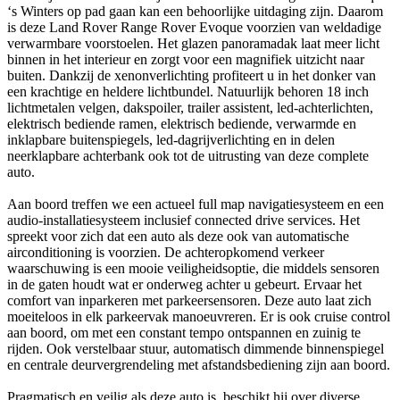
‘s Winters op pad gaan kan een behoorlijke uitdaging zijn. Daarom
is deze Land Rover Range Rover Evoque voorzien van weldadige
verwarmbare voorstoelen. Het glazen panoramadak laat meer licht
binnen in het interieur en zorgt voor een magnifiek uitzicht naar
buiten. Dankzij de xenonverlichting profiteert u in het donker van
een krachtige en heldere lichtbundel. Natuurlijk behoren 18 inch
lichtmetalen velgen, dakspoiler, trailer assistent, led-achterlichten,
elektrisch bediende ramen, elektrisch bediende, verwarmde en
inklapbare buitenspiegels, led-dagrijverlichting en in delen
neerklapbare achterbank ook tot de uitrusting van deze complete
auto.
Aan boord treffen we een actueel full map navigatiesysteem en een
audio-installatiesysteem inclusief connected drive services. Het
spreekt voor zich dat een auto als deze ook van automatische
airconditioning is voorzien. De achteropkomend verkeer
waarschuwing is een mooie veiligheidsoptie, die middels sensoren
in de gaten houdt wat er onderweg achter u gebeurt. Ervaar het
comfort van inparkeren met parkeersensoren. Deze auto laat zich
moeiteloos in elk parkeervak manoeuvreren. Er is ook cruise control
aan boord, om met een constant tempo ontspannen en zuinig te
rijden. Ook verstelbaar stuur, automatisch dimmende binnenspiegel
en centrale deurvergrendeling met afstandsbediening zijn aan boord.
Pragmatisch en veilig als deze auto is, beschikt hij over diverse