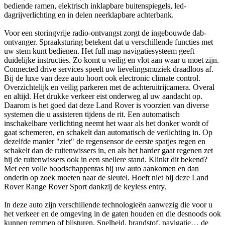
bediende ramen, elektrisch inklapbare buitenspiegels, led-
dagrijverlichting en in delen neerklapbare achterbank.
Voor een storingvrije radio-ontvangst zorgt de ingebouwde dab-
ontvanger. Spraaksturing betekent dat u verschillende functies met
uw stem kunt bedienen. Het full map navigatiesysteem geeft
duidelijke instructies. Zo komt u veilig en vlot aan waar u moet zijn.
Connected drive services speelt uw lievelingsmuziek draadloos af.
Bij de luxe van deze auto hoort ook electronic climate control.
Overzichtelijk en veilig parkeren met de achteruitrijcamera. Overal
en altijd. Het drukke verkeer eist onderweg al uw aandacht op.
Daarom is het goed dat deze Land Rover is voorzien van diverse
systemen die u assisteren tijdens de rit. Een automatisch
inschakelbare verlichting neemt het waar als het donker wordt of
gaat schemeren, en schakelt dan automatisch de verlichting in. Op
dezelfde manier "ziet" de regensensor de eerste spatjes regen en
schakelt dan de ruitenwissers in, en als het harder gaat regenen zet
hij de ruitenwissers ook in een snellere stand. Klinkt dit bekend?
Met een volle boodschappentas bij uw auto aankomen en dan
onderin op zoek moeten naar de sleutel. Hoeft niet bij deze Land
Rover Range Rover Sport dankzij de keyless entry.
In deze auto zijn verschillende technologieën aanwezig die voor u
het verkeer en de omgeving in de gaten houden en die desnoods ook
kunnen remmen of bijsturen. Snelheid, brandstof, navigatie… de