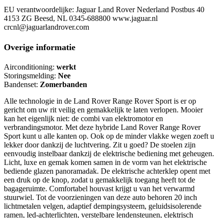
EU verantwoordelijke: Jaguar Land Rover Nederland Postbus 40
4153 ZG Beesd, NL 0345-688800 www.jaguar.nl
crcnl@jaguarlandrover.com
Overige informatie
Airconditioning:
werkt
Storingsmelding:
Nee
Bandenset:
Zomerbanden
Alle technologie in de Land Rover Range Rover Sport is er op
gericht om uw rit veilig en gemakkelijk te laten verlopen. Mooier
kan het eigenlijk niet: de combi van elektromotor en
verbrandingsmotor. Met deze hybride Land Rover Range Rover
Sport kunt u alle kanten op. Ook op de minder vlakke wegen zoeft u
lekker door dankzij de luchtvering. Zit u goed? De stoelen zijn
eenvoudig instelbaar dankzij de elektrische bediening met geheugen.
Licht, luxe en gemak komen samen in de vorm van het elektrische
bediende glazen panoramadak. De elektrische achterklep opent met
een druk op de knop, zodat u gemakkelijk toegang heeft tot de
bagageruimte. Comfortabel houvast krijgt u van het verwarmd
stuurwiel. Tot de voorzieningen van deze auto behoren 20 inch
lichtmetalen velgen, adaptief dempingsysteem, geluidsisolerende
ramen, led-achterlichten, verstelbare lendensteunen, elektrisch