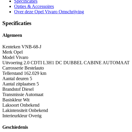
Specificaties
Opties
& Accessoires
Over deze Opel Vivaro
Omschrijving
Specificaties
Algemeen
Kenteken
VNB-68-J
Merk
Opel
Model
Vivaro
Uitvoering
2.0 CDTI L3H1 DC DUBBEL CABINE AUTOMAAT
Carrosserie
Bestelauto
Tellerstand
162.029 km
Aantal deuren
5
Aantal zitplaatsen
5
Brandstof
Diesel
Transmissie
Automaat
Basiskleur
Wit
Laksoort
Onbekend
Lakintensiteit
Onbekend
Interieurkleur
Overig
Geschiedenis