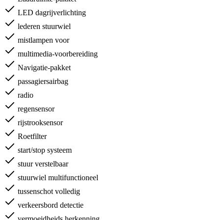
LED dagrijverlichting
lederen stuurwiel
mistlampen voor
multimedia-voorbereiding
Navigatie-pakket
passagiersairbag
radio
regensensor
rijstrooksensor
Roetfilter
start/stop systeem
stuur verstelbaar
stuurwiel multifunctioneel
tussenschot volledig
verkeersbord detectie
vermoeidheids herkenning