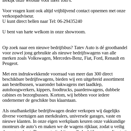
Bekijk onze website voor meer foto's.
Voor vragen kunt ook altijd vrijblijvend contact opnemen met onze
verkoopadviseur.
U kunt direct bellen naar Tel: 06-29435240
U bent van harte welkom in onze showroom.
Op zoek naar een nieuwe bedrijfsbus? Tatev Auto is dé groothandel
voor zowel jong gebruikte als nieuwe bedrijfswagens van alle
merken zoals Volkswagen, Mercedes-Benz, Fiat, Ford, Renault en
Peugeot.
Met een indrukwekkende voorraad van meer dan 300 direct
beschikbare bedrijfswagens, bieden wij een uitgebreid assortiment
aan bestelbussen, waaronder bakwagens met laadklep,
autohoogwerkers, kippers, foodtrucks, paardenwagens, dubbele
cabines en bezorgbussen. Kortom, wij hebben voor iedere
ondernemer de geschikte bus klaarstaan.
Als onafhankelijke bedrijfswagen dealer verkopen wij dagelijks
diverse voertuigen aan merkdealers, universele garages, vaste en
nieuwe klanten. In onze eigen werkplaats keuren onze vakkundige
monteurs de auto’s en maken we de wagens rijklaar, zodat u veilig