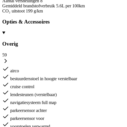
Aantal versnellingen
8
Gemiddeld brandstofverbruik
5.6L per 100km
CO₂ uitstoot
199 g/km
Opties & Accessoires
Overig
59
airco
bestuurdersstoel in hoogte verstelbaar
cruise control
lendesteunen (verstelbaar)
navigatiesysteem full map
parkeersensor achter
parkeersensor voor
voorstoelen verwarmd