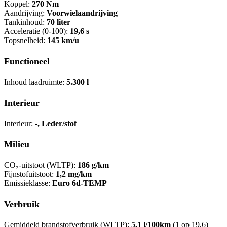
Koppel:
270 Nm
Aandrijving:
Voorwielaandrijving
Tankinhoud:
70 liter
Acceleratie (0-100):
19,6 s
Topsnelheid:
145 km/u
Functioneel
Inhoud laadruimte:
5.300 l
Interieur
Interieur:
-, Leder/stof
Milieu
CO₂-uitstoot (WLTP):
186 g/km
Fijnstofuitstoot:
1,2 mg/km
Emissieklasse:
Euro 6d-TEMP
Verbruik
Gemiddeld brandstofverbruik (WLTP):
5,1 l/100km
(1 op 19,6)