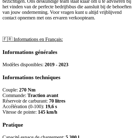
bezichtigen. Ons deskundige team staat klaar om u te adviseren bij
het vinden van de perfecte bedrijfsbus die aansluit bij de behoeften
van jouw onderneming. Voor vragen kunt u altijd vrijblijvend
contact opnemen met ons ervaren verkoopteam.
🇫🇷 Informations en Français:
Informations générales
Modèles disponibles:
2019 - 2023
Informations techniques
Couple:
270 Nm
Commande:
Traction avant
Réservoir de carburant:
70 litres
Accélération (0-100):
19,6 s
Vitesse de pointe:
145 km/h
Pratique
Capacité espace de chargement:
5.300 l