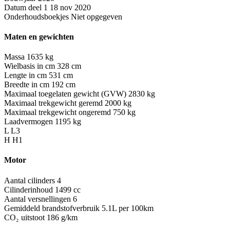
Datum deel 1
18 nov 2020
Onderhoudsboekjes
Niet opgegeven
Maten en gewichten
Massa
1635 kg
Wielbasis in cm
328 cm
Lengte in cm
531 cm
Breedte in cm
192 cm
Maximaal toegelaten gewicht (GVW)
2830 kg
Maximaal trekgewicht geremd
2000 kg
Maximaal trekgewicht ongeremd
750 kg
Laadvermogen
1195 kg
L
L3
H
H1
Motor
Aantal cilinders
4
Cilinderinhoud
1499 cc
Aantal versnellingen
6
Gemiddeld brandstofverbruik
5.1L per 100km
CO₂ uitstoot
186 g/km