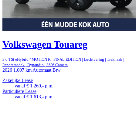
Volkswagen Touareg
3.0 TSi eHybrid 4MOTION R | FINAL EDITION | Luchtvering | Trekhaak |
Panoramadak | Dynaudio | 360° Camera
2026
1.007 km
Automaat
Btw
Zakelijke Lease
vanaf € 1.269,- p.m.
Particuliere Lease
vanaf € 1.613,- p.m.