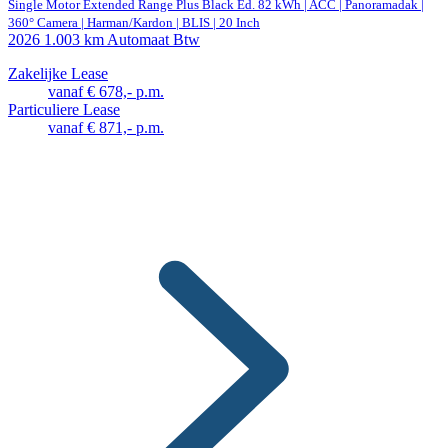
Single Motor Extended Range Plus Black Ed. 82 kWh | ACC | Panoramadak |
360° Camera | Harman/Kardon | BLIS | 20 Inch
2026
1.003 km
Automaat
Btw
Zakelijke Lease
vanaf € 678,- p.m.
Particuliere Lease
vanaf € 871,- p.m.