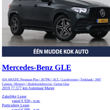
Mercedes-Benz GLE
450 4MATIC Premium Plus | 367PK! | ACC | Luchtvering | Trekhaak | 360°
Camera | Memory | Dodehoekdetectie | Getint Glas
2019
77.577 km
Automaat
Marge
Zakelijke Lease
vanaf € 926,- p.m.
Particuliere Lease
vanaf € 986,- p.m.