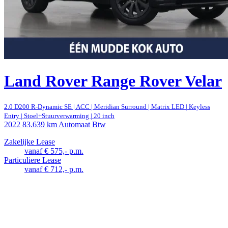
Land Rover Range Rover Velar
2.0 D200 R-Dynamic SE | ACC | Meridian Surround | Matrix LED | Keyless
Entry | Stoel+Stuurverwarming | 20 inch
2022
83.639 km
Automaat
Btw
Zakelijke Lease
vanaf € 575,- p.m.
Particuliere Lease
vanaf € 712,- p.m.