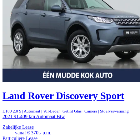
Land Rover Discovery Sport
D180 2.0 S | Automaat | Vol-Leder | Getint Glas | Camera | Stoelverwarming
2021
91.409 km
Automaat
Btw
Zakelijke Lease
vanaf € 370,- p.m.
Particuliere Lease