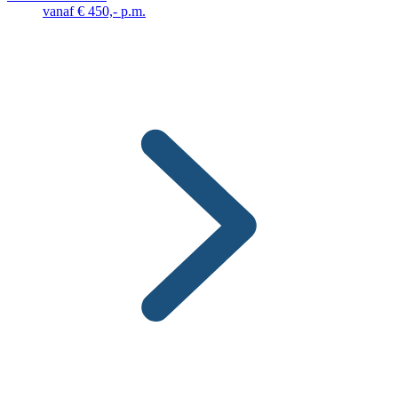
vanaf € 450,- p.m.