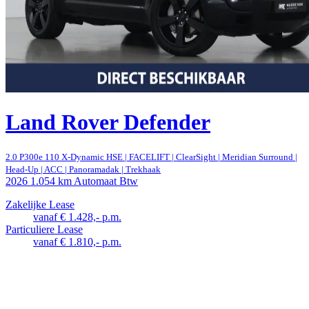
Land Rover Defender
2.0 P300e 110 X-Dynamic HSE | FACELIFT | ClearSight | Meridian Surround |
Head-Up | ACC | Panoramadak | Trekhaak
2026
1.054 km
Automaat
Btw
Zakelijke Lease
vanaf € 1.428,- p.m.
Particuliere Lease
vanaf € 1.810,- p.m.