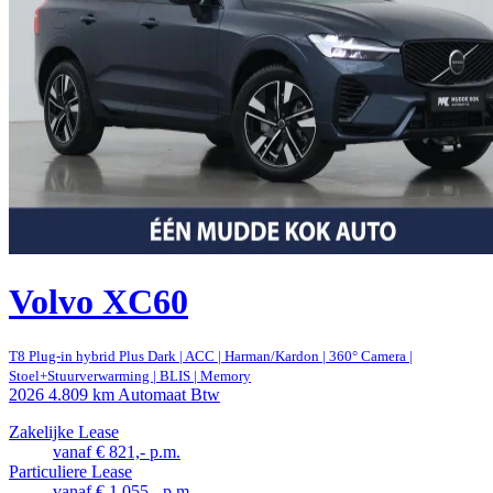
Volvo XC60
T8 Plug-in hybrid Plus Dark | ACC | Harman/Kardon | 360° Camera |
Stoel+Stuurverwarming | BLIS | Memory
2026
4.809 km
Automaat
Btw
Zakelijke Lease
vanaf € 821,- p.m.
Particuliere Lease
vanaf € 1.055,- p.m.