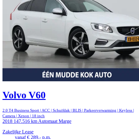
Volvo V60
2.0 T4 Business Sport | ACC | Schuifdak | BLIS | Parkeerverwarming | Keyless |
Camera | Xenon | 18 inch
2018
147.516 km
Automaat
Marge
Zakelijke Lease
vanaf € 289,- p.m.