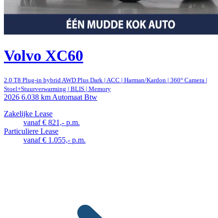
Volvo XC60
2.0 T8 Plug-in hybrid AWD Plus Dark | ACC | Harman/Kardon | 360° Camera |
Stoel+Stuurverwarming | BLIS | Memory
2026
6.038 km
Automaat
Btw
Zakelijke Lease
vanaf € 821,- p.m.
Particuliere Lease
vanaf € 1.055,- p.m.