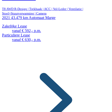
T8 AWD R-Design | Trekhaak | ACC | Vol-Leder | Ventilatie |
Stoel+Stuurverwarming | Camera
2021
43.479 km
Automaat
Marge
Zakelijke Lease
vanaf € 592,- p.m.
Particuliere Lease
vanaf € 630,- p.m.