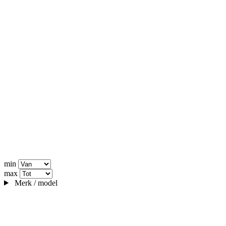
min
max
Merk / model