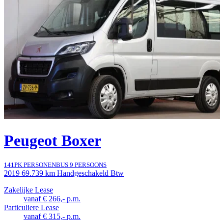
Peugeot Boxer
141PK PERSONENBUS 9 PERSOONS
2019
69.739 km
Handgeschakeld
Btw
Zakelijke Lease
vanaf € 266,- p.m.
Particuliere Lease
vanaf € 315,- p.m.