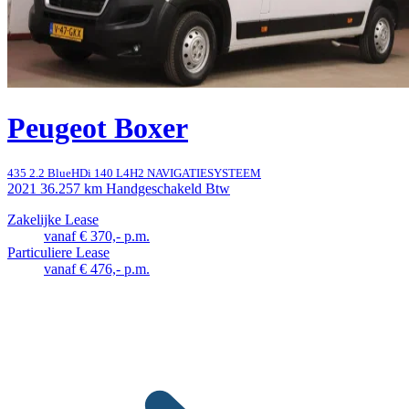
Peugeot Boxer
435 2.2 BlueHDi 140 L4H2 NAVIGATIESYSTEEM
2021
36.257 km
Handgeschakeld
Btw
Zakelijke Lease
vanaf € 370,- p.m.
Particuliere Lease
vanaf € 476,- p.m.