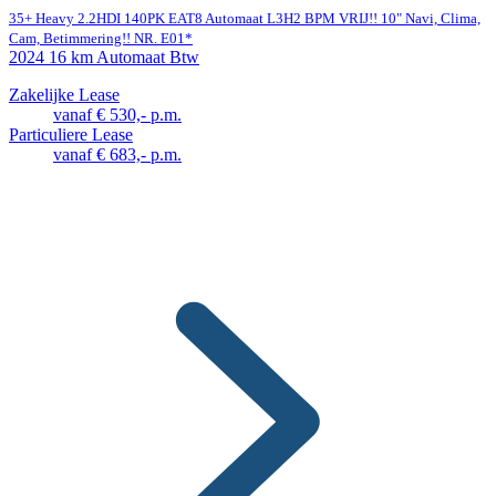
35+ Heavy 2.2HDI 140PK EAT8 Automaat L3H2 BPM VRIJ!! 10" Navi, Clima,
Cam, Betimmering!! NR. E01*
2024
16 km
Automaat
Btw
Zakelijke Lease
vanaf € 530,- p.m.
Particuliere Lease
vanaf € 683,- p.m.