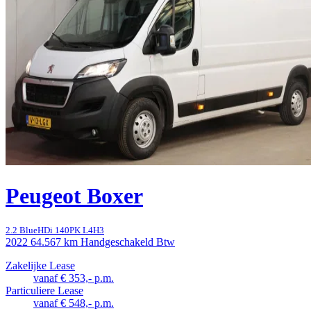
Peugeot Boxer
2.2 BlueHDi 140PK L4H3
2022
64.567 km
Handgeschakeld
Btw
Zakelijke Lease
vanaf € 353,- p.m.
Particuliere Lease
vanaf € 548,- p.m.