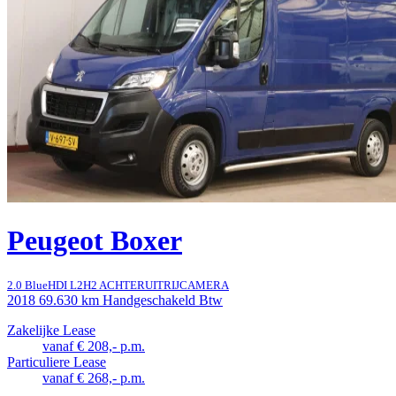
Peugeot Boxer
2.0 BlueHDI L2H2 ACHTERUITRIJCAMERA
2018
69.630 km
Handgeschakeld
Btw
Zakelijke Lease
vanaf € 208,- p.m.
Particuliere Lease
vanaf € 268,- p.m.