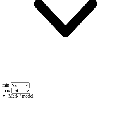
min
max
Merk / model