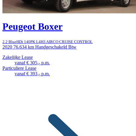
Peugeot Boxer
2.2 BlueHDi 140PK L4H3 AIRCO CRUISE CONTROL
2020
76.634 km
Handgeschakeld
Btw
Zakelijke Lease
vanaf € 305,- p.m.
Particuliere Lease
vanaf € 393,- p.m.