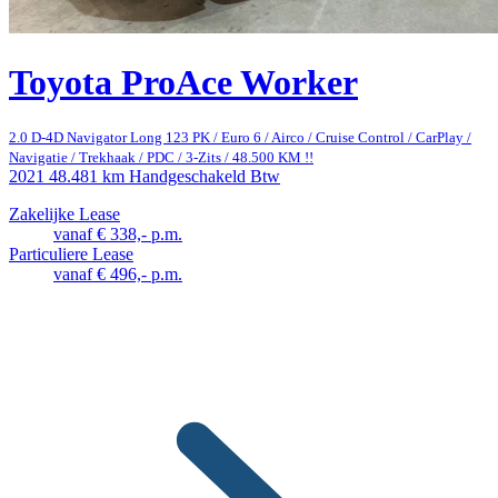
Toyota ProAce Worker
2.0 D-4D Navigator Long 123 PK / Euro 6 / Airco / Cruise Control / CarPlay /
Navigatie / Trekhaak / PDC / 3-Zits / 48.500 KM !!
2021
48.481 km
Handgeschakeld
Btw
Zakelijke Lease
vanaf € 338,- p.m.
Particuliere Lease
vanaf € 496,- p.m.