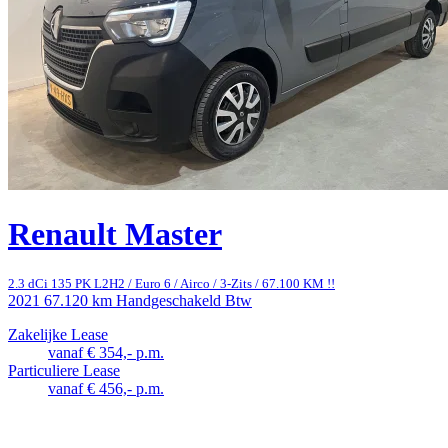
Renault Master
2.3 dCi 135 PK L2H2 / Euro 6 / Airco / 3-Zits / 67.100 KM !!
2021
67.120 km
Handgeschakeld
Btw
Zakelijke Lease
vanaf € 354,- p.m.
Particuliere Lease
vanaf € 456,- p.m.