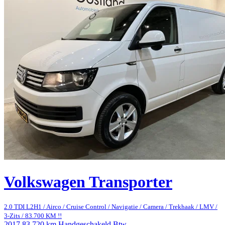
Volkswagen Transporter
2.0 TDI L2H1 / Airco / Cruise Control / Navigatie / Camera / Trekhaak / LMV /
3-Zits / 83.700 KM !!
2017
83.720 km
Handgeschakeld
Btw