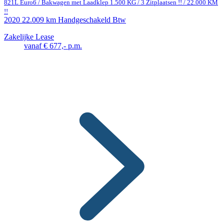
821L Euro6 / Bakwagen met Laadklep 1.500 KG / 3 Zitplaatsen !! / 22.000 KM
!!
2020
22.009 km
Handgeschakeld
Btw
Zakelijke Lease
vanaf € 677,- p.m.