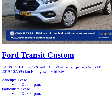
Ford Transit Custom
2.0 TDCI 131pk Euro 6 - Schuifdr. L+R - Trekhaak - Imperiaal - Navi - APK
2019
107.595 km
Handgeschakeld
Btw
Zakelijke Lease
vanaf € 224,- p.m.
Particuliere Lease
vanaf € 289,- p.m.